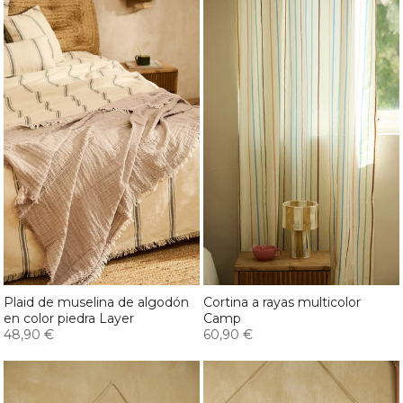
Plaid de muselina de algodón
Cortina a rayas multicolor
en color piedra Layer
Camp
48,90 €
60,90 €