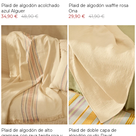
Plaid de algodón acolchado
Plaid de algodón waffle rosa
azul Alguer
Ona
34,90 €
48,90 €
29,90 €
41,90 €
Plaid de algodón de alto
Plaid de doble capa de
gramaje con raya tejida roja y
algodón crudo Raval