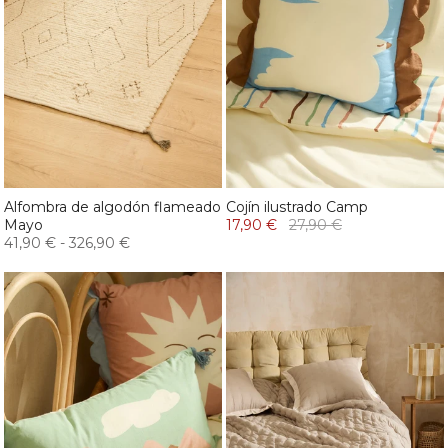
Alfombra de algodón flameado
Cojín ilustrado Camp
Mayo
17,90 €
27,90 €
41,90 €
-
326,90 €