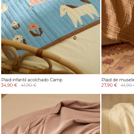
Plaid infantil acolchado Camp
Plaid de musel
34,90 €
41,90 €
27,90 €
41,90