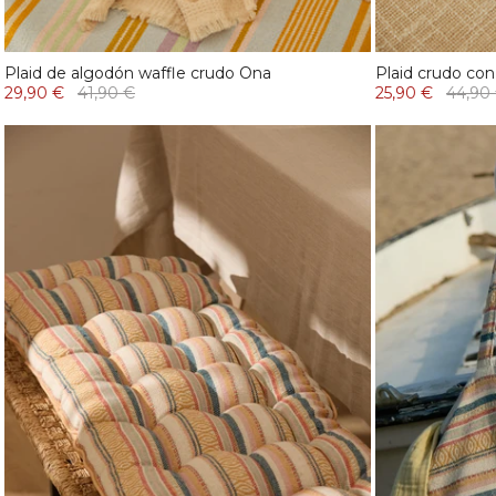
Plaid de algodón waffle crudo Ona
Plaid crudo con
29,90 €
41,90 €
25,90 €
44,90