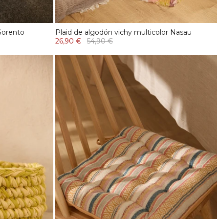
 Sorento
Plaid de algodón vichy multicolor Nasau
26,90 €
54,90 €