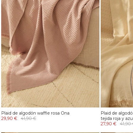
Plaid de algodón waffle rosa Ona
Plaid de algodó
29,90 €
41,90 €
tejida roja y az
27,90 €
41,90