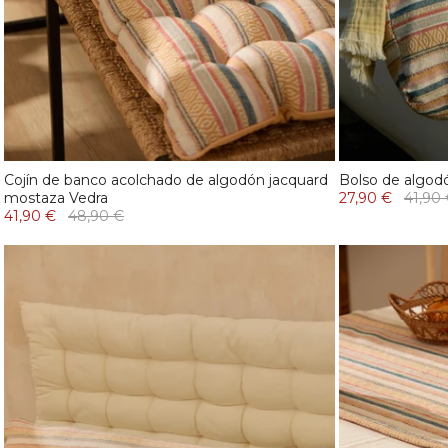
Cojín de banco acolchado de algodón jacquard
Bolso de algod
mostaza Vedra
27,90 €
41,90
41,90 €
48,90 €