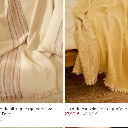
n de alto gramaje con raya
Plaid de muselina de algodón 
ul Born
27,90 €
41,90 €
 €