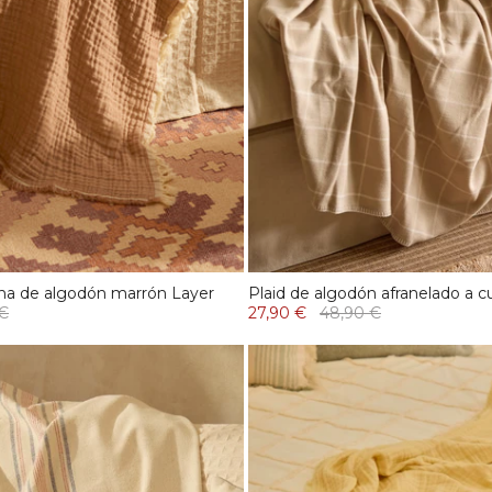
ina de algodón marrón Layer
Plaid de algodón afranelado a 
 €
27,90 €
48,90 €