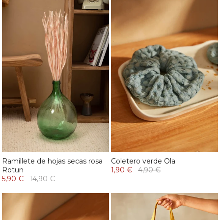
Ramillete de hojas secas rosa
Coletero verde Ola
Rotun
1,90 €
4,90 €
5,90 €
14,90 €