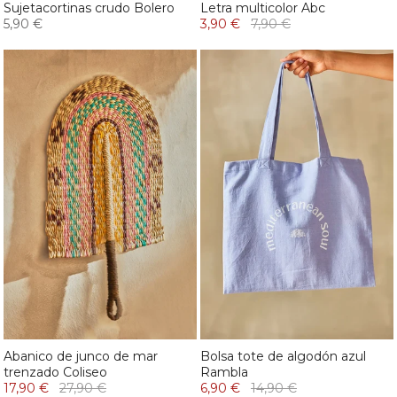
Sujetacortinas crudo Bolero
Letra multicolor Abc
5,90 €
3,90 €
7,90 €
Abanico de junco de mar
Bolsa tote de algodón azul
trenzado Coliseo
Rambla
17,90 €
27,90 €
6,90 €
14,90 €