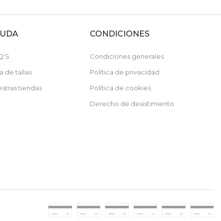
YUDA
CONDICIONES
Q'S
Condiciones generales
a de tallas
Política de privacidad
stras tiendas
Política de cookies
Recibe un -10%
Derecho de desistimiento
de descuento en tu primera compra
Por compras superiores a 79€
No acumulable con artículos rebajados.
Acepto la política de privacidad y comunicaciones