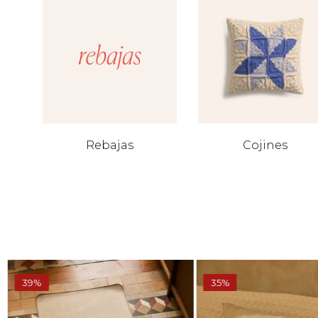
Rebajas
Cojines
39%
35%