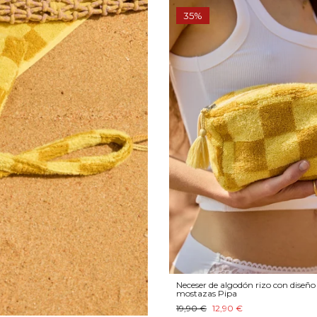
35%
Neceser de algodón rizo con diseño
mostazas Pipa
19,90 €
12,90 €