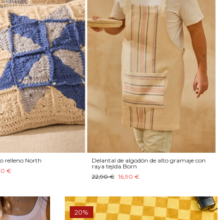
o relleno North
Delantal de algodón de alto gramaje con
raya tejida Born
90 €
22,90 €
16,90 €
20%