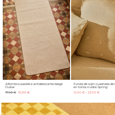
Alfombra pasillera antideslizante beige
Funda de cojín cuadrada de 
Dubai
en tonos crudos Spring
17,90 €
10,90 €
12,90 € – 23,90 €