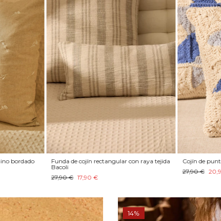
lino bordado
Funda de cojín rectangular con raya tejida
Cojín de punt
Bacoli
27,90 €
20,
27,90 €
17,90 €
14%