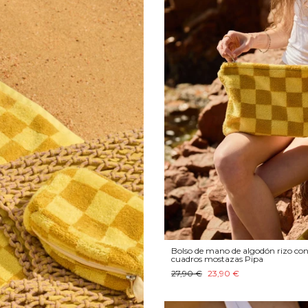
Bolso de mano de algodón rizo con
cuadros mostazas Pipa
27,90 €
23,90 €