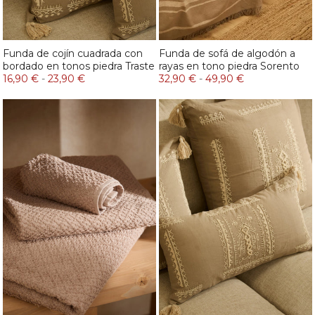
Funda de cojín cuadrada con
Funda de sofá de algodón a
bordado en tonos piedra Traste
rayas en tono piedra Sorento
16,90 €
-
23,90 €
32,90 €
-
49,90 €