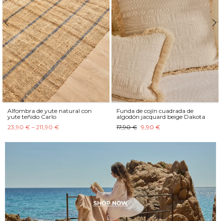
Alfombra de yute natural con
Funda de cojín cuadrada de
yute teñido Carlo
algodón jacquard beige Dakota
23,90 € – 211,90 €
17,90 €
9,90 €