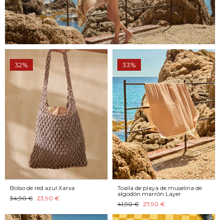
32%
33%
Bolso de red azul Xarxa
Toalla de playa de muselina de
algodón marrón Layer
34,90 €
23,90 €
41,90 €
27,90 €