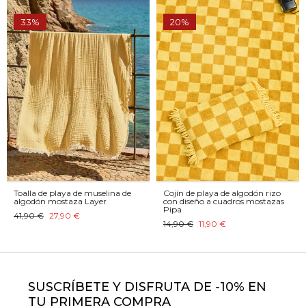
33%
20%
Toalla de playa de muselina de
Cojín de playa de algodón rizo
algodón mostaza Layer
con diseño a cuadros mostazas
Pipa
41,90 €
27,90 €
14,90 €
11,90 €
SUSCRÍBETE Y DISFRUTA DE -10% EN
TU PRIMERA COMPRA