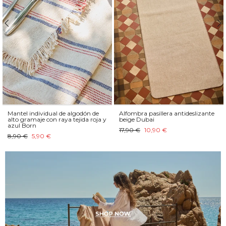
Mantel individual de algodón de
Alfombra pasillera antideslizante
alto gramaje con raya tejida roja y
beige Dubai
azul Born
17,90 €
10,90 €
8,90 €
5,90 €