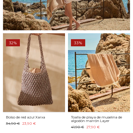
32%
33%
Bolso de red azul Xarxa
Toalla de playa de muselina de
algodón marrón Layer
34,90 €
23,90 €
41,90 €
27,90 €