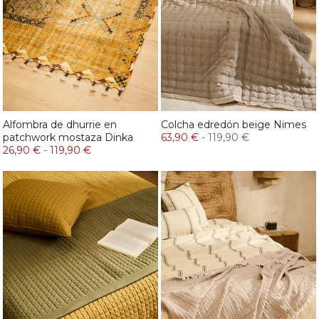
Alfombra de dhurrie en
Colcha edredón beige Nimes
patchwork mostaza Dinka
63,90 €
-
119,90 €
26,90 €
-
119,90 €