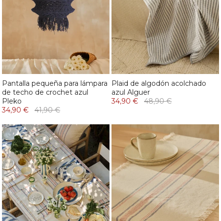
Pantalla pequeña para lámpara
Plaid de algodón acolchado
de techo de crochet azul
azul Alguer
Pleko
34,90 €
48,90 €
34,90 €
41,90 €