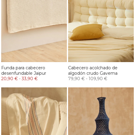
Funda para cabecero
Cabecero acolchado de
desenfundable Jaipur
algodón crudo Gavema
20,90 €
-
33,90 €
79,90 €
-
109,90 €