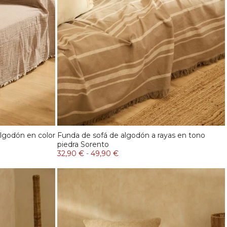
lgodón en color
Funda de sofá de algodón a rayas en tono
piedra Sorento
32,90 €
-
49,90 €