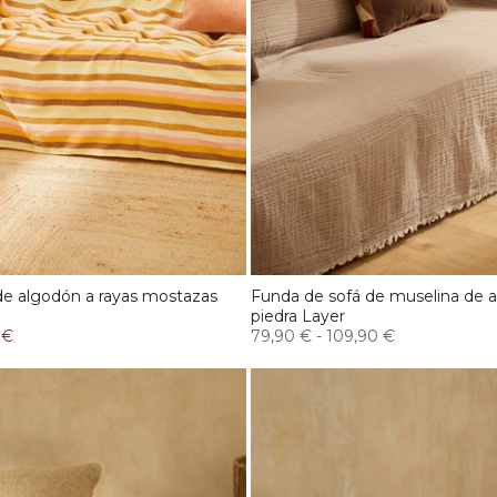
de algodón a rayas mostazas
Funda de sofá de muselina de a
piedra Layer
 €
79,90 €
-
109,90 €