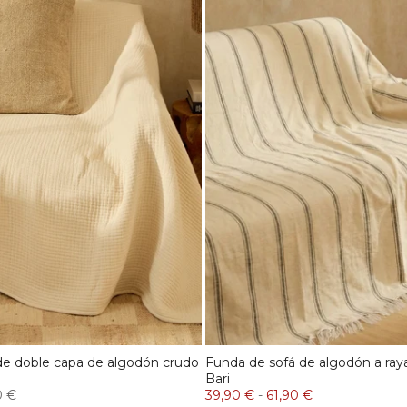
de doble capa de algodón crudo
Funda de sofá de algodón a raya
Bari
0 €
39,90 €
-
61,90 €