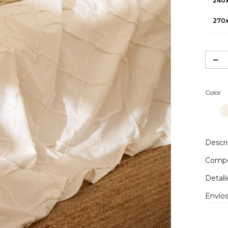
240
270
Co
Color
Descr
Compo
Detall
Envíos