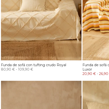
Funda de sofá con tufting crudo Royal
Funda de sofá 
80,90 €
-
109,90 €
Luxor
20,90 €
-
26,90