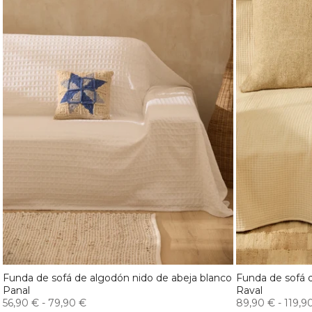
Funda de sofá de algodón nido de abeja blanco
Funda de sofá 
Panal
Raval
56,90 €
-
79,90 €
89,90 €
-
119,9