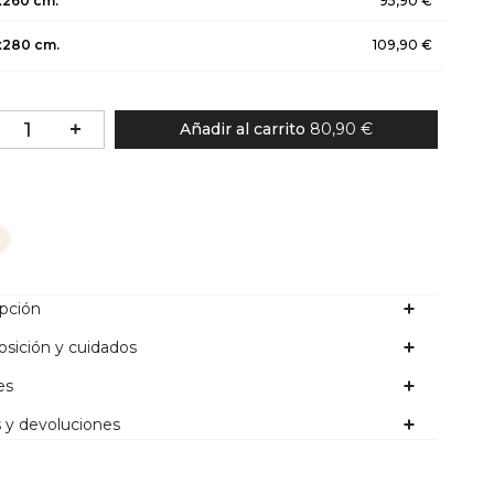
x260 cm.
95,90 €
x280 cm.
109,90 €
Añadir al carrito
80,90 €
lor
ipción
sición y cuidados
es
 y devoluciones