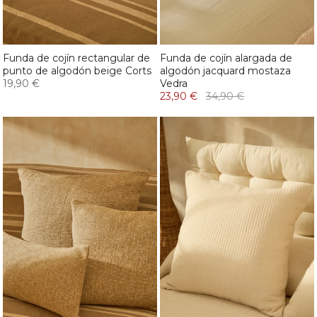
Funda de cojín rectangular de
Funda de cojín alargada de
punto de algodón beige Corts
algodón jacquard mostaza
19,90 €
Vedra
23,90 €
34,90 €