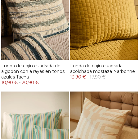
Funda de cojín cuadrada de
Funda de cojín cuadrada
algodón con a rayas en tonos
acolchada mostaza Narbonne
azules Tacna
13,90 €
17,90 €
10,90 €
-
20,90 €