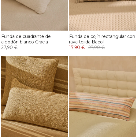
Funda de cuadrante de
Funda de cojín rectangular con
algodón blanco Gracia
raya tejida Bacoli
27,90 €
17,90 €
27,90 €