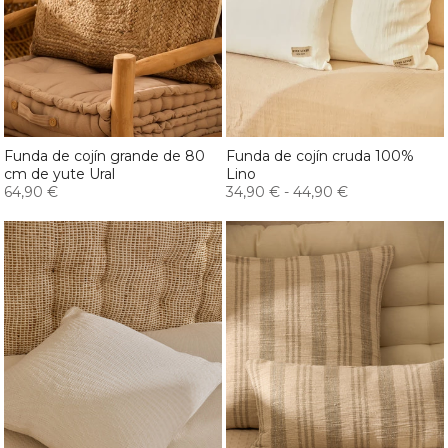
Funda de cojín grande de 80
Funda de cojín cruda 100%
cm de yute Ural
Lino
64,90 €
34,90 €
-
44,90 €