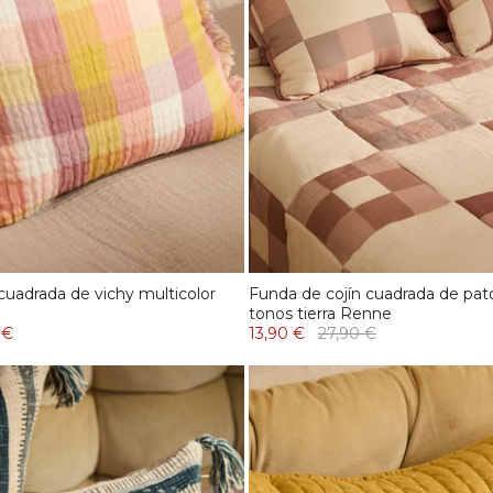
cuadrada de vichy multicolor
Funda de cojín cuadrada de pa
tonos tierra Renne
 €
13,90 €
27,90 €