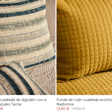
 cuadrada de algodón con a
Funda de cojín cuadrada acolc
azules Tacna
Narbonne
 €
13,90 €
17,90 €