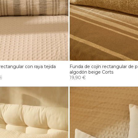
rectangular con raya tejida
Funda de cojín rectangular de 
algodón beige Corts
€
19,90 €