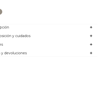
lor
ipción
sición y cuidados
es
 y devoluciones