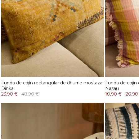
Funda de cojín rectangular de dhurrie mostaza
Funda de cojín 
Dinka
Nasau
23,90 €
48,90 €
10,90 €
-
20,90