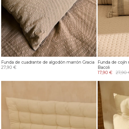
Funda de cuadrante de algodón marrón Gracia
Funda de cojín 
27,90 €
Bacoli
17,90 €
27,90 