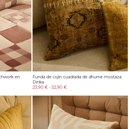
tchwork en
Funda de cojín cuadrada de dhurrie mostaza
Dinka
23,90 €
-
32,90 €