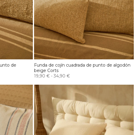
punto de
Funda de cojín cuadrada de punto de algodón
beige Corts
19,90 €
-
34,90 €