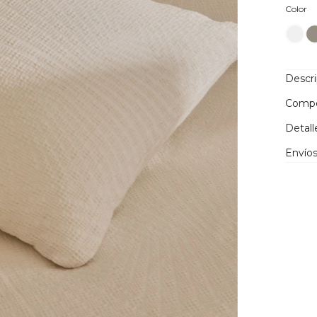
Co
Color
Descr
Compo
Detall
Envíos