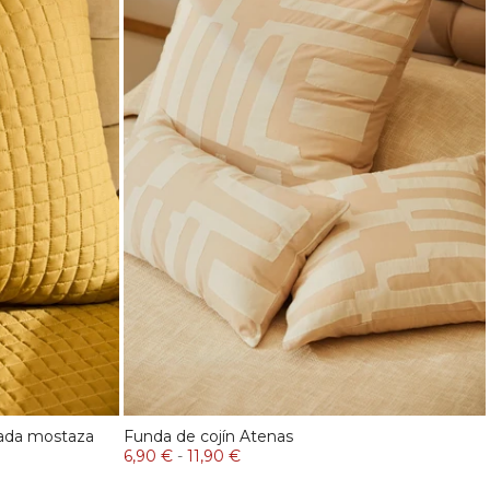
hada mostaza
Funda de cojín Atenas
6,90 €
-
11,90 €