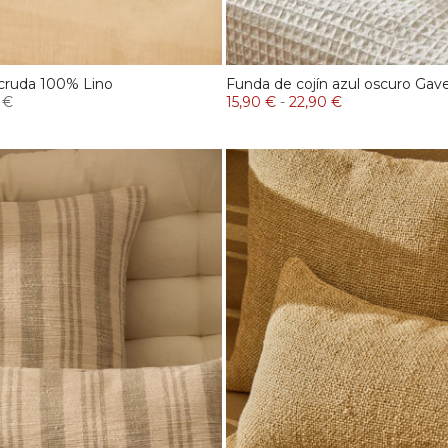
 cruda 100% Lino
Funda de cojín azul oscuro Ga
 €
15,90 €
-
22,90 €