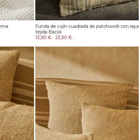
vema
Funda de cojín cuadrada de patchwork con raya
tejida Bacoli
13,90 €
-
23,90 €