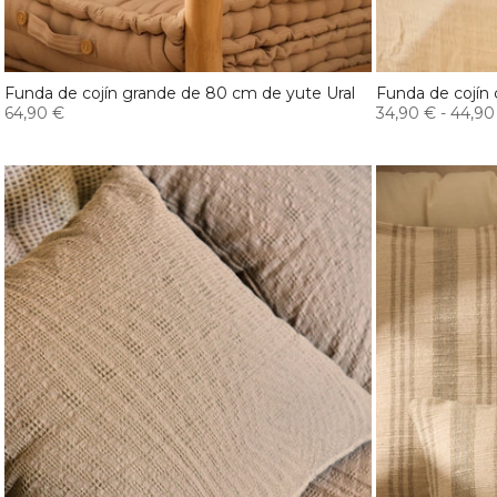
Funda de cojín grande de 80 cm de yute Ural
Funda de cojín
64,90 €
34,90 €
-
44,90