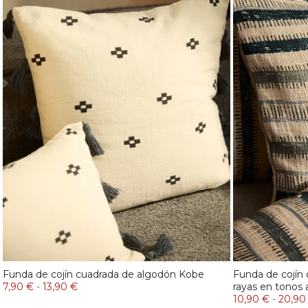
Funda de cojín cuadrada de algodón Kobe
Funda de cojín
7,90 €
-
13,90 €
rayas en tonos 
10,90 €
-
20,90