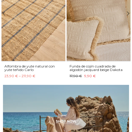
Alfombra de yute natural con
Funda de cojín cuadrada de
yute teñido Carlo
algodón jacquard beige Dakota
23,90 € – 211,90 €
17,90 €
9,90 €