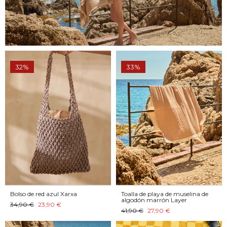
32%
33%
Bolso de red azul Xarxa
Toalla de playa de muselina de
algodón marrón Layer
34,90 €
23,90 €
41,90 €
27,90 €