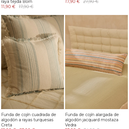
raya tejida Born
17,90 €
27,90 €
11,90 €
17,90 €
Funda de cojín cuadrada de
Funda de cojín alargada de
algodón a rayas turquesas
algodón jacquard mostaza
Creta
Vedra