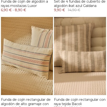
Funda de cojín de algodón a
Set de 4 fundas de cubierto de
rayas mostazas Luxor
algodón ikat azul Galdana
6,90 €
-
8,90 €
9,90 €
14,90 €
Funda de cojín rectangular de
Funda de cojín rectangular con
algodón de alto gramaje con
raya tejida Bacoli