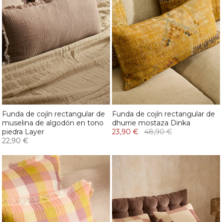
Funda de cojín rectangular de
Funda de cojín rectangular de
muselina de algodón en tono
dhurrie mostaza Dinka
piedra Layer
23,90 €
48,90 €
22,90 €