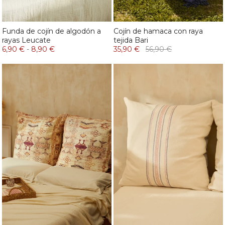
Funda de cojín de algodón a
Cojín de hamaca con raya
rayas Leucate
tejida Bari
6,90 €
-
8,90 €
35,90 €
56,90 €