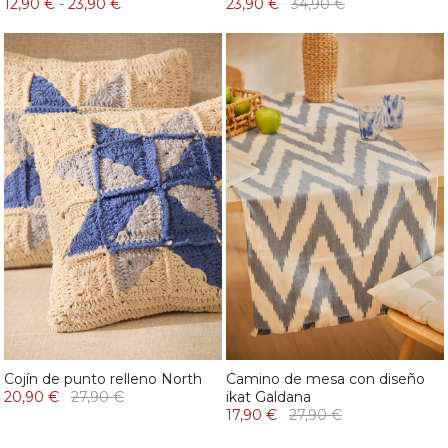
12,90 €
-
23,90 €
23,90 €
34,90 €
Cojín de punto relleno North
Camino de mesa con diseño
20,90 €
27,90 €
ikat Galdana
17,90 €
27,90 €