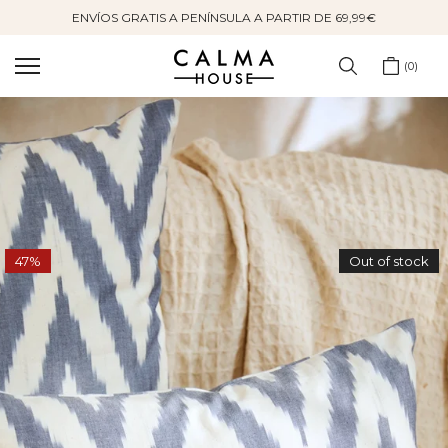
ENVÍOS GRATIS A PENÍNSULA A PARTIR DE 69,99€
Saltar
al
contenido
0
47%
Out of stock