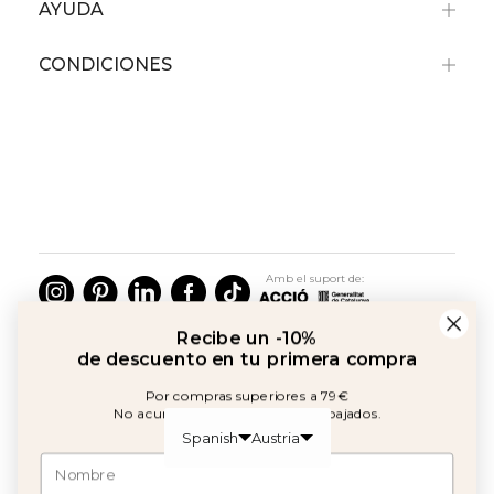
AYUDA
CONDICIONES
Recibe un -10%
de descuento en tu primera compra
Por compras superiores a 79€
No acumulable con artículos rebajados.
Amb el suport de:
©2026 Copyright Calma House Todos los derechos reservados
Acepto política y comunicaciones
OBTÉN UN -10% DE DESCUENTO
Spanish
Austria