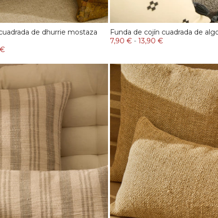
 cuadrada de dhurrie mostaza
Funda de cojín cuadrada de al
7,90 €
-
13,90 €
 €