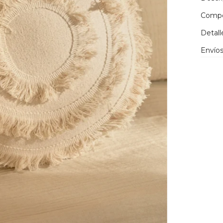
Compo
Detall
Envíos