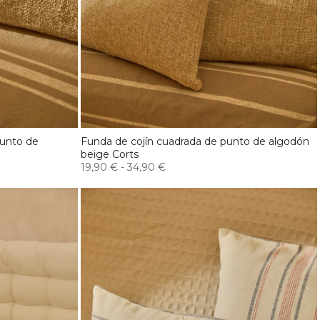
punto de
Funda de cojín cuadrada de punto de algodón
beige Corts
19,90 €
-
34,90 €