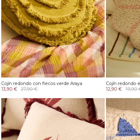
Cojín redondo con flecos verde Araya
Cojín redondo 
13,90 €
27,90 €
12,90 €
19,90 