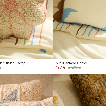
en tufting Camp
Cojín ilustrado Camp
€
17,90 €
27,90 €