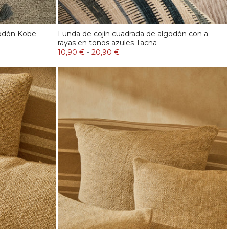
godón Kobe
Funda de cojín cuadrada de algodón con a
rayas en tonos azules Tacna
10,90 €
-
20,90 €