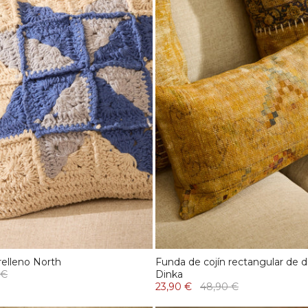
relleno North
Funda de cojín rectangular de 
 €
Dinka
23,90 €
48,90 €