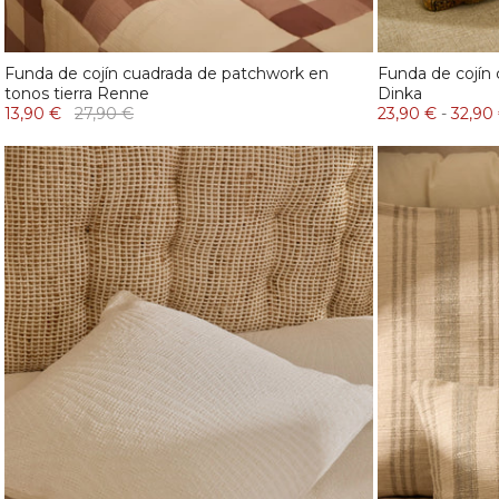
Funda de cojín cuadrada de patchwork en
Funda de cojín
tonos tierra Renne
Dinka
13,90 €
27,90 €
23,90 €
-
32,90