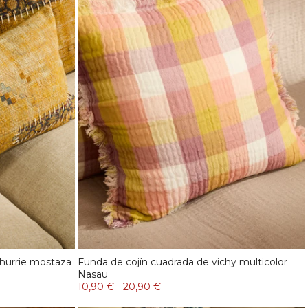
dhurrie mostaza
Funda de cojín cuadrada de vichy multicolor
Nasau
10,90 €
-
20,90 €