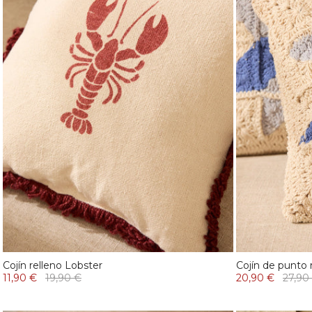
Cojín relleno Lobster
Cojín de punto 
11,90 €
19,90 €
20,90 €
27,90