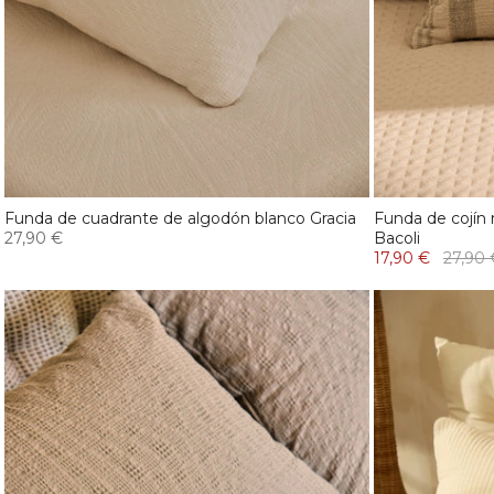
Funda de cuadrante de algodón blanco Gracia
Funda de cojín 
27,90 €
Bacoli
17,90 €
27,90 