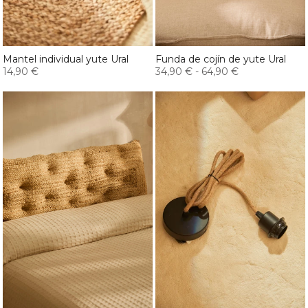
Mantel individual yute Ural
Funda de cojín de yute Ural
14,90 €
34,90 €
-
64,90 €