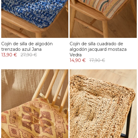
Cojín de silla de algodón
Cojín de silla cuadrado de
trenzado azul Jana
algodón jacquard mostaza
13,90 €
27,90 €
Vedra
14,90 €
17,90 €