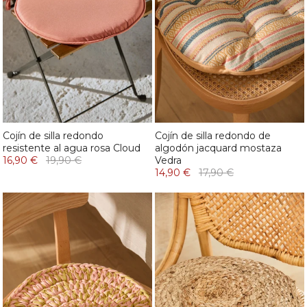
Cojín de silla redondo
Cojín de silla redondo de
resistente al agua rosa Cloud
algodón jacquard mostaza
16,90 €
19,90 €
Vedra
14,90 €
17,90 €