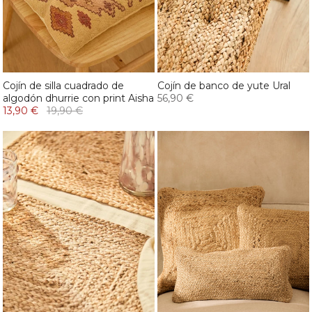
Cojín de silla cuadrado de
Cojín de banco de yute Ural
algodón dhurrie con print Aisha
56,90 €
13,90 €
19,90 €