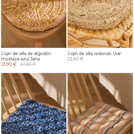
Cojín de silla de algodón
Cojín de silla redondo Ural
mostaza azul Jana
22,90 €
13,90 €
27,90 €