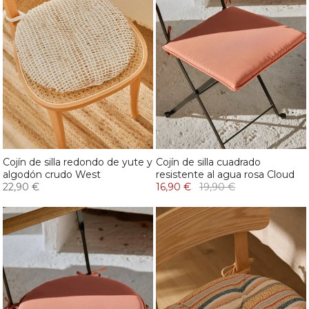
Cojín de silla redondo de yute y
Cojín de silla cuadrado
algodón crudo West
resistente al agua rosa Cloud
22,90 €
16,90 €
19,90 €