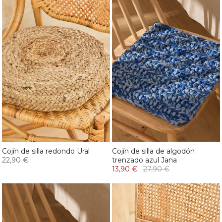
Cojín de silla redondo Ural
Cojín de silla de algodón
22,90 €
trenzado azul Jana
13,90 €
27,90 €