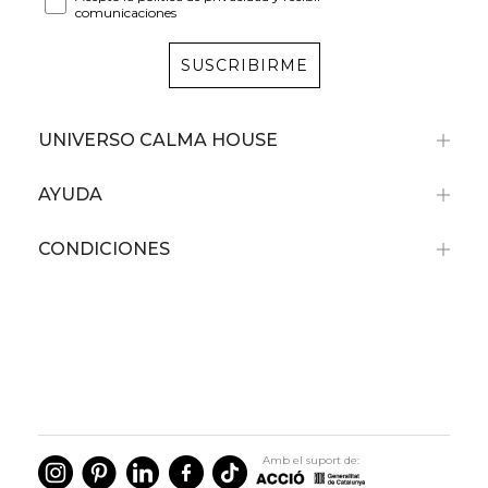
comunicaciones
SUSCRIBIRME
UNIVERSO CALMA HOUSE
AYUDA
CONDICIONES
Recibe un -10%
de descuento en tu primera compra
Por compras superiores a 79€
No acumulable con artículos rebajados.
Amb el suport de: