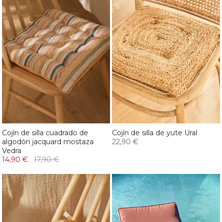
Cojín de silla cuadrado de
Cojín de silla de yute Ural
algodón jacquard mostaza
22,90 €
Vedra
14,90 €
17,90 €