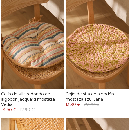
Cojín de silla redondo de
Cojín de silla de algodón
algodón jacquard mostaza
mostaza azul Jana
Vedra
13,90 €
27,90 €
14,90 €
17,90 €