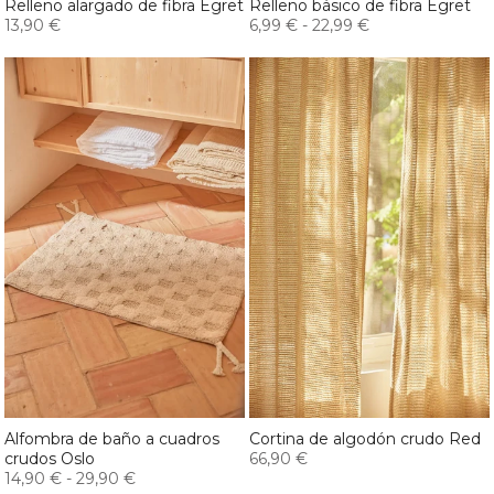
Relleno alargado de fibra Egret
Relleno básico de fibra Egret
13,90 €
6,99 €
-
22,99 €
Alfombra de baño a cuadros
Cortina de algodón crudo Red
crudos Oslo
66,90 €
14,90 €
-
29,90 €