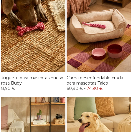
Juguete para mascotas hueso
Cama desenfundable cruda
rosa Buby
para mascotas Taico
8,90 €
60,90 €
-
74,90 €