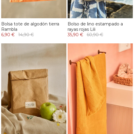
Bolsa tote de algodón tierra
Bolso de lino estampado a
Rambla
rayas rojas Lili
6,90 €
14,90 €
35,90 €
60,90 €