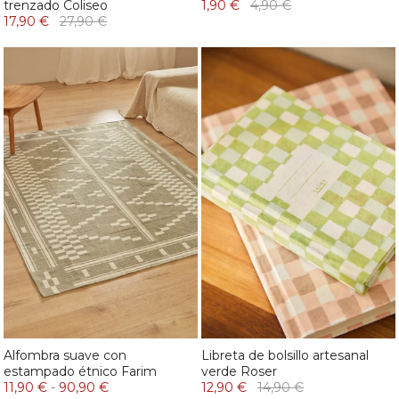
trenzado Coliseo
1,90 €
4,90 €
17,90 €
27,90 €
Alfombra suave con
Libreta de bolsillo artesanal
estampado étnico Farim
verde Roser
11,90 €
-
90,90 €
12,90 €
14,90 €