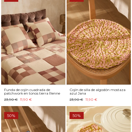
Funda de cojín cuadrada de
Cojín de silla de algodón mostaza
patchwork en tonos tierra Renne
azul Jana
23,90 €
11,90 €
23,90 €
11,90 €
50%
50%