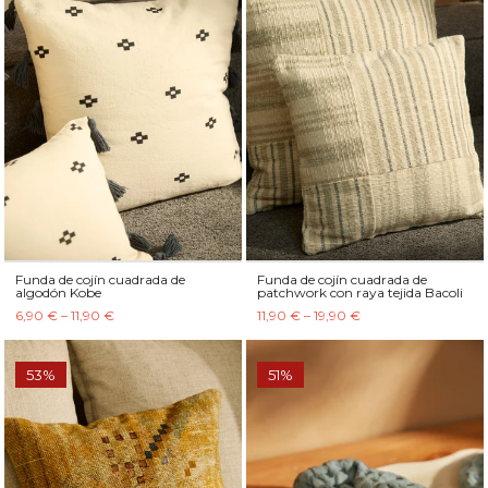
Funda de cojín cuadrada de
Funda de cojín cuadrada de
algodón Kobe
patchwork con raya tejida Bacoli
6,90 € – 11,90 €
11,90 € – 19,90 €
53%
51%