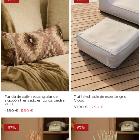
Funda de cojín rectangular de
Puf hinchable de exterior gris
algodón trenzado en tonos piedra
Cloud
Zulu
59,90 €
17,90 €
41,90 €
11,90 €
67%
67%