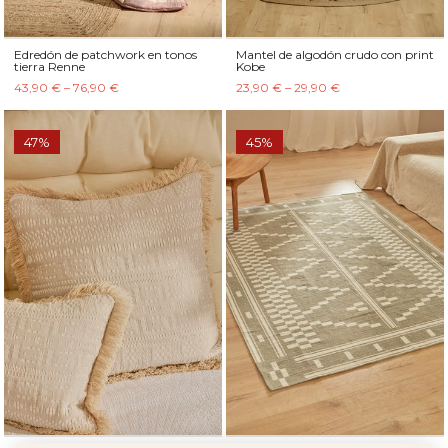
Edredón de patchwork en tonos
Mantel de algodón crudo con print
tierra Renne
Kobe
43,90 € – 76,90 €
23,90 € – 29,90 €
47%
45%
Recibe un -10%