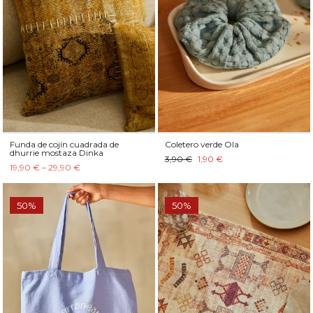
Funda de cojín cuadrada de
Coletero verde Ola
dhurrie mostaza Dinka
3,90 €
1,90 €
19,90 € – 29,90 €
50%
50%