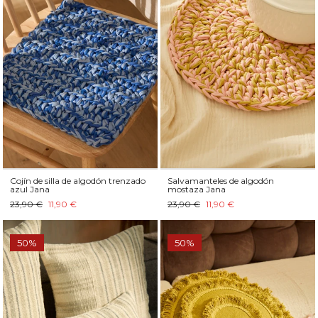
Cojín de silla de algodón trenzado
Salvamanteles de algodón
azul Jana
mostaza Jana
23,90 €
11,90 €
23,90 €
11,90 €
50%
50%