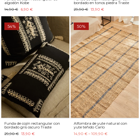
algodón Kobe
bordado en tonos piedra Traste
14,90 €
6,90 €
29,90 €
13,90 €
54%
50%
Funda de cojín rectangular con
Alfombra de yute natural con
bordado gris oscuro Traste
yute teñido Carlo
29,90 €
13,90 €
14,90 € – 109,90 €