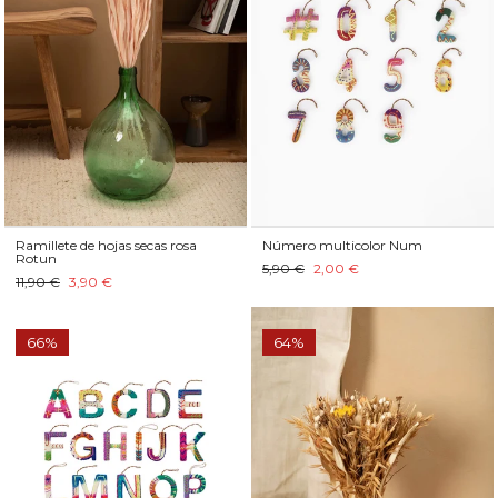
Ramillete de hojas secas rosa
Número multicolor Num
Rotun
5,90 €
2,00 €
11,90 €
3,90 €
66%
64%