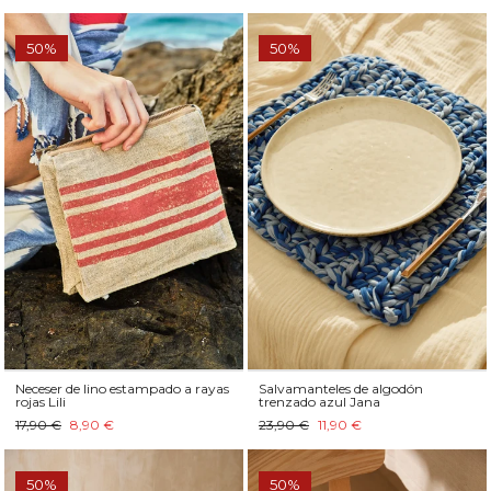
50%
50%
Neceser de lino estampado a rayas
Salvamanteles de algodón
rojas Lili
trenzado azul Jana
17,90 €
8,90 €
23,90 €
11,90 €
50%
50%