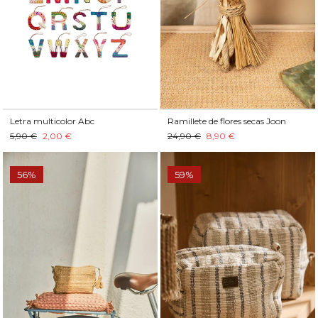
Letra multicolor Abc
Ramillete de flores secas Joon
5,90 €
2,00 €
24,90 €
8,90 €
56%
59%