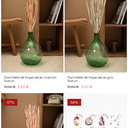
Ramillete de hojas secas marrón
Ramillete de hojas secas gris
Rotun
Rotun
11,90 €
3,90 €
11,90 €
3,90 €
67%
66%