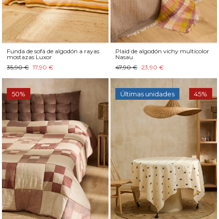
Funda de sofá de algodón a rayas
Plaid de algodón vichy multicolor
mostazas Luxor
Nasau
35,90 €
17,90 €
47,90 €
23,90 €
50%
Últimas unidades
45%