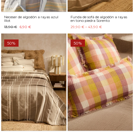
Neceser de algodón a rayas azul
Funda de sofá de algodón a rayas
Illot
en tono piedra Sorento
13,90 €
6,90 €
29,90 € – 43,90 €
50%
50%