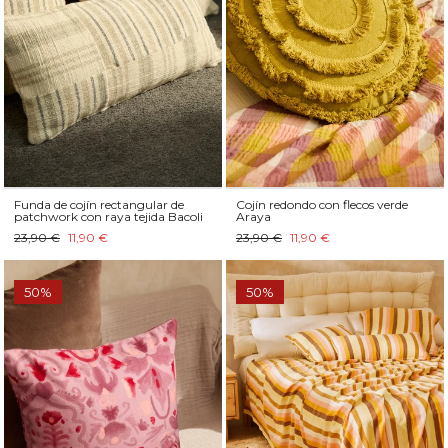
Funda de cojín rectangular de
Cojín redondo con flecos verde
patchwork con raya tejida Bacoli
Araya
23,90 €
11,90 €
23,90 €
11,90 €
50%
50%