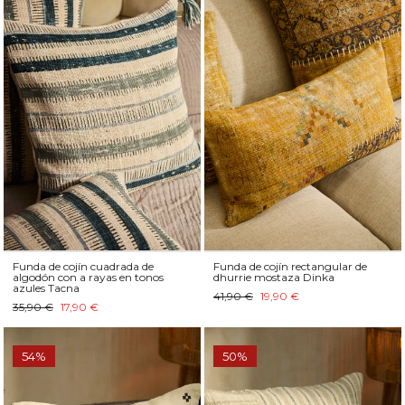
Funda de cojín cuadrada de
Funda de cojín rectangular de
algodón con a rayas en tonos
dhurrie mostaza Dinka
azules Tacna
41,90 €
19,90 €
35,90 €
17,90 €
54%
50%