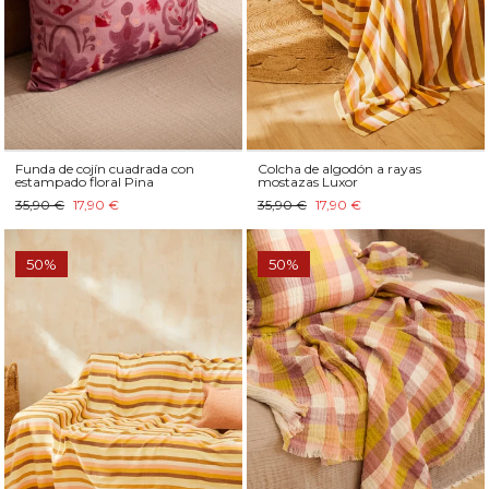
Funda de cojín cuadrada con
Colcha de algodón a rayas
estampado floral Pina
mostazas Luxor
35,90 €
17,90 €
35,90 €
17,90 €
50%
50%