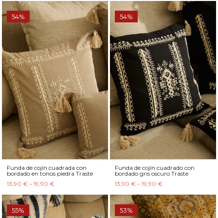
54%
54%
Funda de cojín cuadrada con
Funda de cojín cuadrado con
bordado en tonos piedra Traste
bordado gris oscuro Traste
13,90 € – 19,90 €
13,90 € – 19,90 €
55%
53%