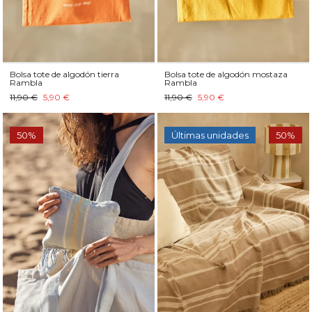
Bolsa tote de algodón tierra
Bolsa tote de algodón mostaza
Rambla
Rambla
11,90 €
5,90 €
11,90 €
5,90 €
50%
Últimas unidades
50%