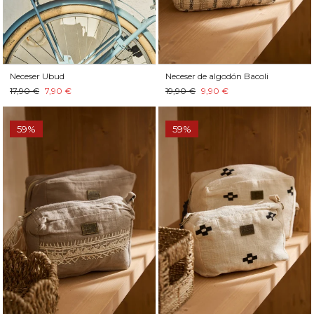
Neceser Ubud
Neceser de algodón Bacoli
17,90 €
7,90 €
19,90 €
9,90 €
59%
59%