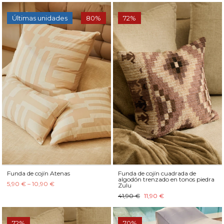
Últimas unidades
80%
72%
Funda de cojín Atenas
Funda de cojín cuadrada de
algodón trenzado en tonos piedra
5,90 € – 10,90 €
Zulu
41,90 €
11,90 €
72%
70%