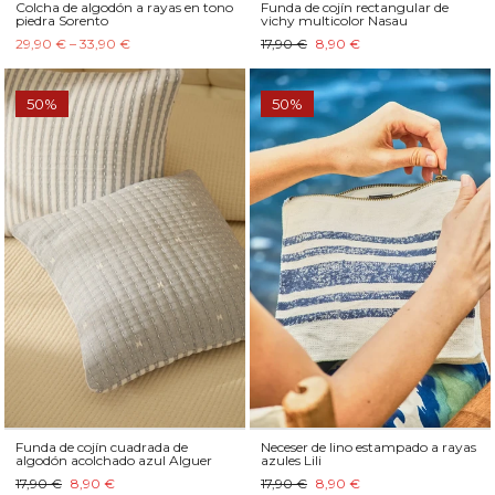
Colcha de algodón a rayas en tono
Funda de cojín rectangular de
piedra Sorento
vichy multicolor Nasau
29,90 € – 33,90 €
17,90 €
8,90 €
50%
50%
Funda de cojín cuadrada de
Neceser de lino estampado a rayas
algodón acolchado azul Alguer
azules Lili
17,90 €
8,90 €
17,90 €
8,90 €