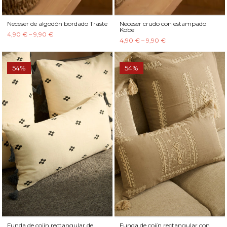
Neceser de algodón bordado Traste
Neceser crudo con estampado
Kobe
4,90 € – 9,90 €
4,90 € – 9,90 €
54%
54%
Funda de cojín rectangular de
Funda de cojín rectangular con