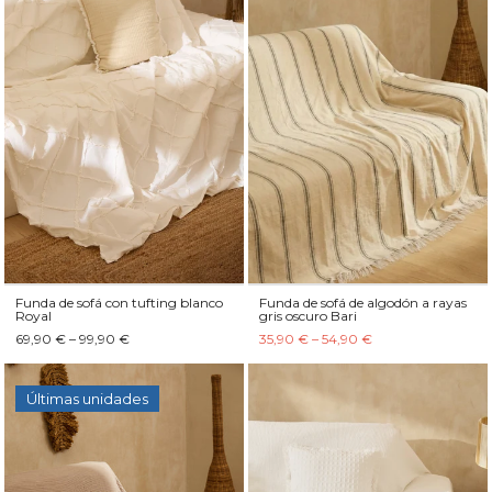
Funda de sofá con tufting blanco
Funda de sofá de algodón a rayas
Royal
gris oscuro Bari
69,90 € – 99,90 €
35,90 € – 54,90 €
Últimas unidades