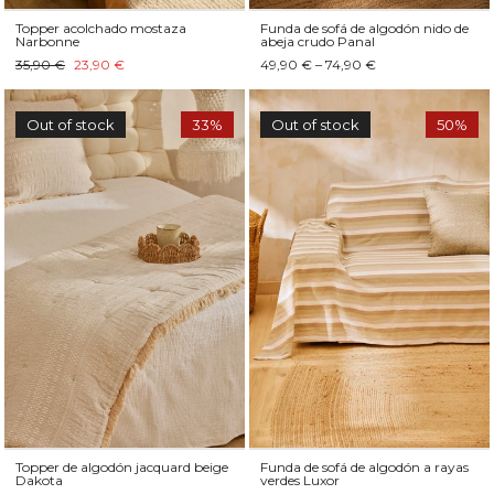
Topper acolchado mostaza
Funda de sofá de algodón nido de
Narbonne
abeja crudo Panal
35,90 €
23,90 €
49,90 € – 74,90 €
Out of stock
33%
Out of stock
50%
Topper de algodón jacquard beige
Funda de sofá de algodón a rayas
Dakota
verdes Luxor