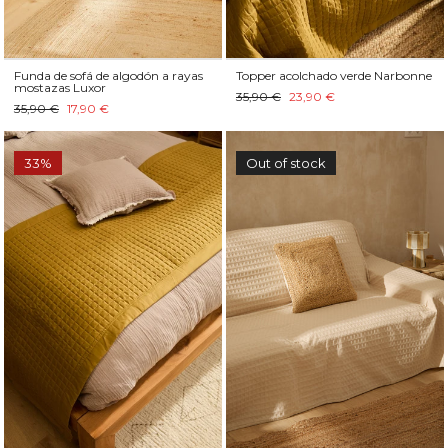
Funda de sofá de algodón a rayas
Topper acolchado verde Narbonne
mostazas Luxor
35,90 €
23,90 €
35,90 €
17,90 €
33%
Out of stock