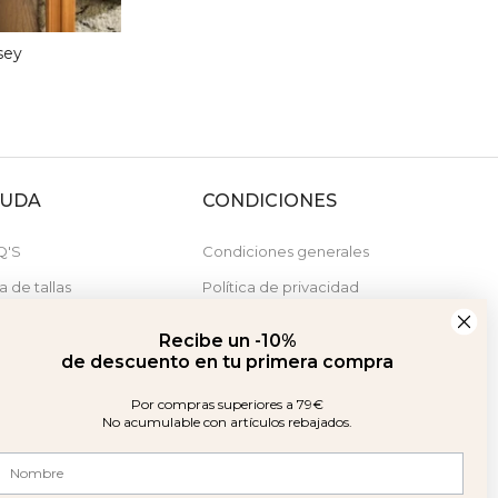
sey
YUDA
CONDICIONES
Q'S
Condiciones generales
a de tallas
Política de privacidad
stras tiendas
Política de cookies
Recibe un -10%
Derecho de desistimiento
de descuento en tu primera compra
Por compras superiores a 79€
No acumulable con artículos rebajados.