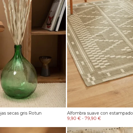
jas secas gris Rotun
Alfombra suave con estampado
9,90 €
-
79,90 €