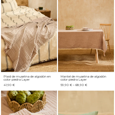
Plaid de muselina de algodón en
Mantel de muselina de algodón
color piedra Layer
color piedra Layer
41,90 €
59,90 € – 68,90 €