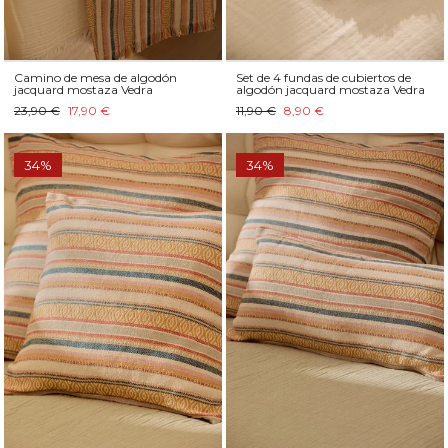
Camino de mesa de algodón
Set de 4 fundas de cubiertos de
jacquard mostaza Vedra
algodón jacquard mostaza Vedra
23,90 €
17,90 €
11,90 €
8,90 €
34%
34%