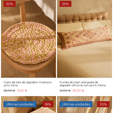
50%
29%
Cojín de silla de algodón mostaza
Funda de cojín alargada de
azul Jana
algodón dhurrie con print Aisha
23,90 €
11,90 €
41,90 €
29,90 €
Últimas unidades
16%
Últimas unidades
30%