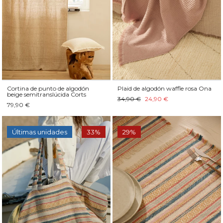
Cortina de punto de algodón
Plaid de algodón waffle rosa Ona
beige semitranslúcida Corts
34,90 €
24,90 €
79,90 €
Últimas unidades
33%
29%