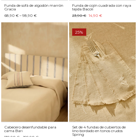
Funda de sofá de algodón marrón
Funda de cojín cuadrada con raya
Gracia
tejida Bacoli
68,90 € – 98,90 €
23,90 €
14,90 €
25%
Cabecero desenfundable para
Set de 4 fundas de cubiertos de
cama Bari
lino bordado en tonos crudos
Spring