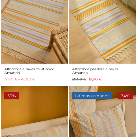
Alfombra a rayas multicolor
Alfombra pasillera a rayas
Amanda
Amanda
19,90 € – 45,90 €
29,90 €
19,90 €
33%
Últimas unidades
34%