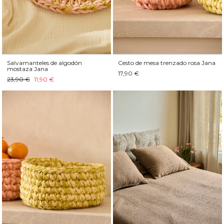
Salvamanteles de algodón
Cesto de mesa trenzado rosa Jana
mostaza Jana
17,90 €
23,90 €
11,90 €