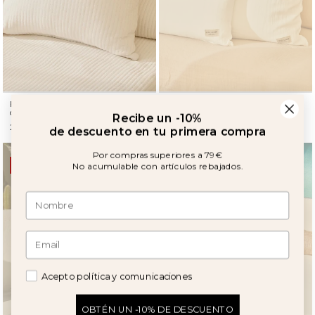
Recibe un -10%
Funda de cuadrante de doble capa
Funda de cojín cruda 100% Lino
de descuento en tu primera compra
de algodón blanco Raval
29,90 €
23,90 €
Por compras superiores a 79€
No acumulable con artículos rebajados.
11%
33%
Acepto política y comunicaciones
OBTÉN UN -10% DE DESCUENTO