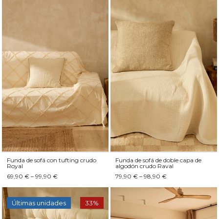
Funda de sofá con tufting crudo
Funda de sofá de doble capa de
Royal
algodón crudo Raval
69,90 € – 99,90 €
79,90 € – 98,90 €
Últimas unidades
33%