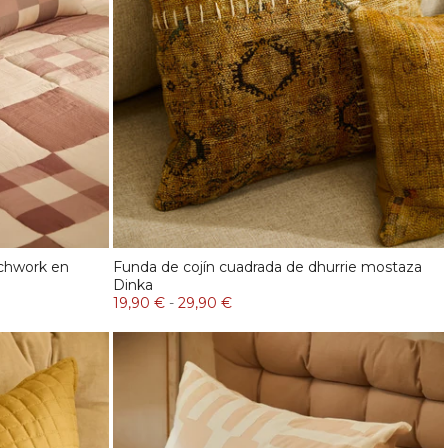
tchwork en
Funda de cojín cuadrada de dhurrie mostaza
Dinka
19,90 €
-
29,90 €