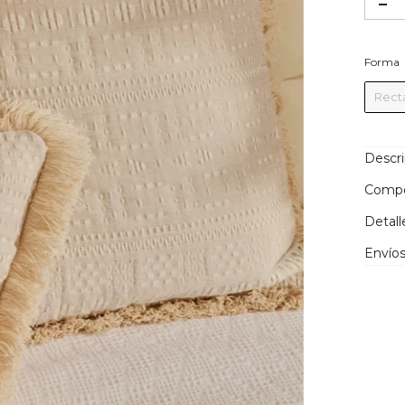
Forma
Rect
Descr
Compo
Detall
Envíos