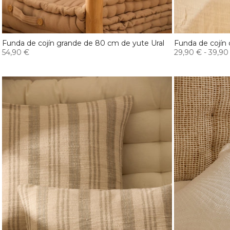
Funda de cojín grande de 80 cm de yute Ural
Funda de cojín
54,90 €
29,90 €
-
39,90