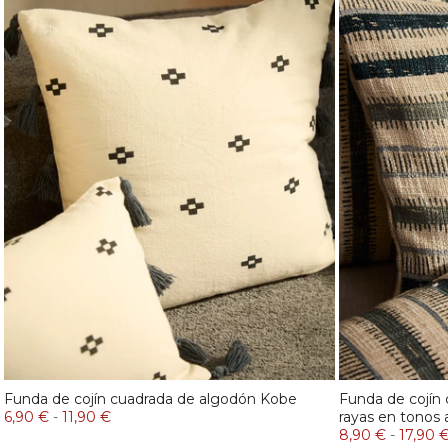
Funda de cojín cuadrada de algodón Kobe
Funda de cojín
6,90 €
-
11,90 €
rayas en tonos 
8,90 €
-
17,90 