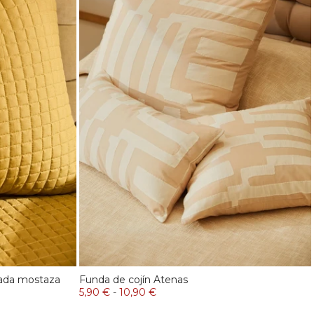
hada mostaza
Funda de cojín Atenas
5,90 €
-
10,90 €