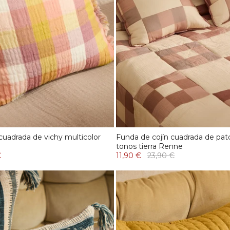
cuadrada de vichy multicolor
Funda de cojín cuadrada de pa
tonos tierra Renne
€
11,90 €
23,90 €