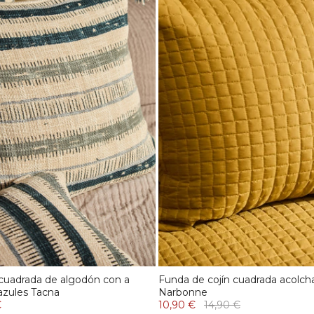
 cuadrada de algodón con a
Funda de cojín cuadrada acolc
azules Tacna
Narbonne
€
10,90 €
14,90 €