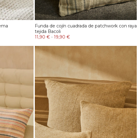
vema
Funda de cojín cuadrada de patchwork con raya
tejida Bacoli
11,90 €
-
19,90 €