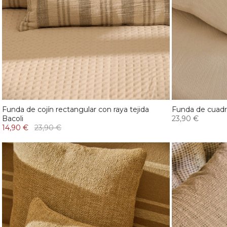
Funda de cojín rectangular con raya tejida
Funda de cuadr
Bacoli
23,90 €
14,90 €
23,90 €