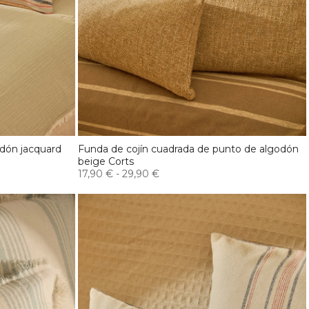
odón jacquard
Funda de cojín cuadrada de punto de algodón
beige Corts
17,90 €
-
29,90 €