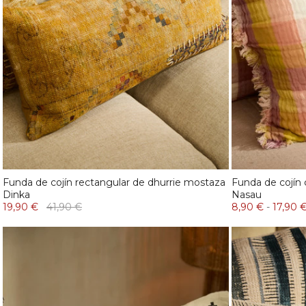
Funda de cojín rectangular de dhurrie mostaza
Funda de cojín 
Dinka
Nasau
19,90 €
41,90 €
8,90 €
-
17,90 