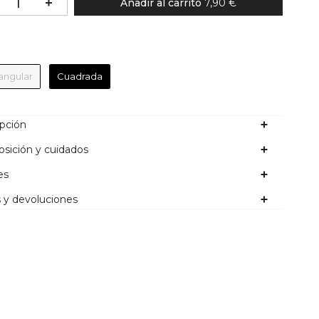
Añadir al carrito
7,90 €
Forma
angular
Cuadrada
ipción
sición y cuidados
es
 y devoluciones