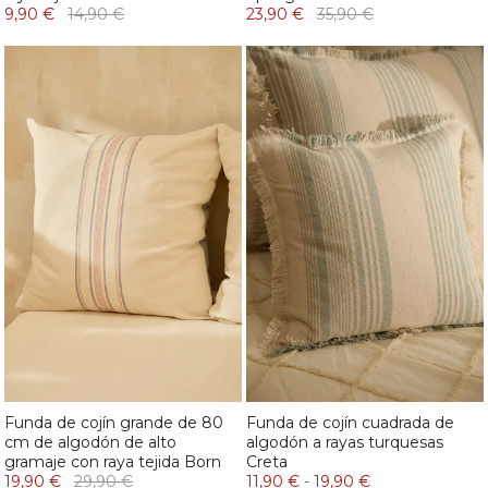
9,90 €
14,90 €
23,90 €
35,90 €
Funda de cojín grande de 80
Funda de cojín cuadrada de
cm de algodón de alto
algodón a rayas turquesas
gramaje con raya tejida Born
Creta
19,90 €
29,90 €
11,90 €
-
19,90 €