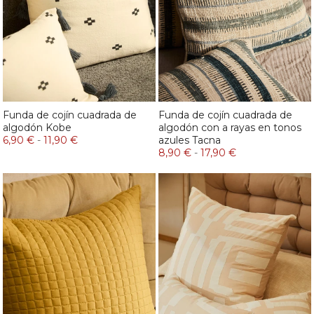
Funda de cojín cuadrada de
Funda de cojín cuadrada de
algodón Kobe
algodón con a rayas en tonos
6,90 €
-
11,90 €
azules Tacna
8,90 €
-
17,90 €