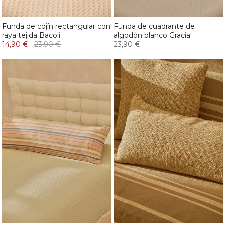
Funda de cojín rectangular con
Funda de cuadrante de
raya tejida Bacoli
algodón blanco Gracia
14,90 €
23,90 €
23,90 €