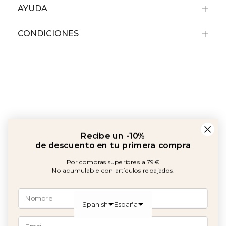
AYUDA
CONDICIONES
Recibe un -10%
de descuento en tu primera compra
Por compras superiores a 79€
No acumulable con artículos rebajados.
Amb el suport de:
©2026 Copyright Calma House Todos los derechos reservados
Acepto política y comunicaciones
OBTÉN UN -10% DE DESCUENTO
Spanish
España