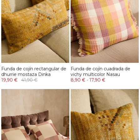
Funda de cojín rectangular de
Funda de cojín cuadrada de
dhurrie mostaza Dinka
vichy multicolor Nasau
19,90 €
41,90 €
8,90 €
-
17,90 €