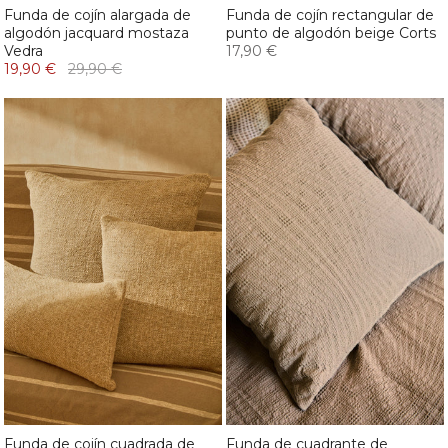
Funda de cojín alargada de
Funda de cojín rectangular de
algodón jacquard mostaza
punto de algodón beige Corts
Vedra
17,90 €
19,90 €
29,90 €
Funda de cojín cuadrada de
Funda de cuadrante de