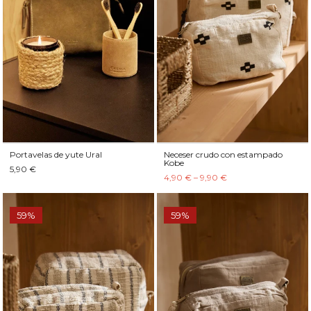
Portavelas de yute Ural
Neceser crudo con estampado
Kobe
5,90 €
4,90 € – 9,90 €
59%
59%