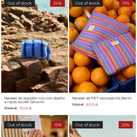
Out of stock
34%
Out of stock
13%
Neceser de algodón rizo con diseño
Neceser de PET reciclado lila Berlin
a rayas azules Saturno
7,90 €
6,90 €
17,90 €
11,90 €
Out of stock
13%
Out of stock
25%