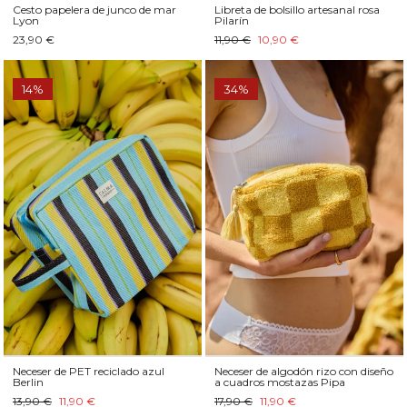
Cesto papelera de junco de mar
Libreta de bolsillo artesanal rosa
Lyon
Pilarín
23,90 €
11,90 €
10,90 €
14%
34%
Neceser de PET reciclado azul
Neceser de algodón rizo con diseño
Berlin
a cuadros mostazas Pipa
13,90 €
11,90 €
17,90 €
11,90 €