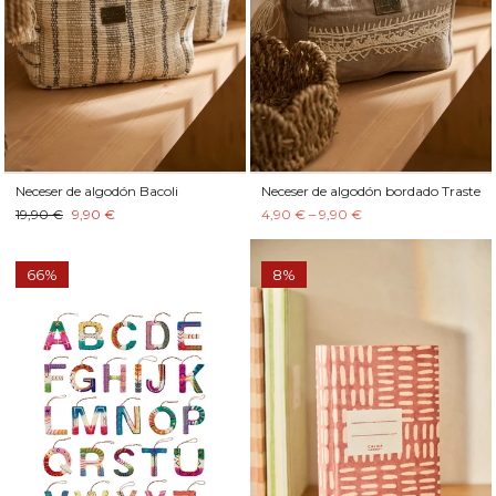
Neceser de algodón Bacoli
Neceser de algodón bordado Traste
19,90 €
9,90 €
4,90 € – 9,90 €
66%
8%