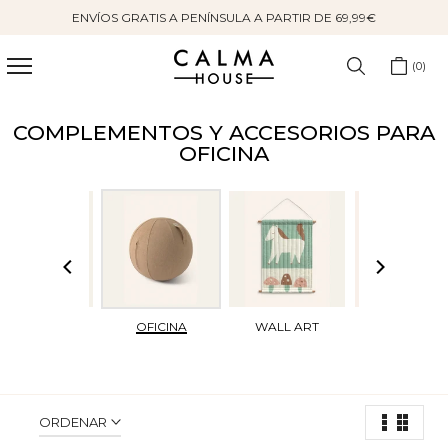
ENVÍOS GRATIS A PENÍNSULA A PARTIR DE 69,99€
Saltar
al
contenido
0
COMPLEMENTOS Y ACCESORIOS PARA
OFICINA
BOLSOS
OFICINA
WALL ART
FLORES
SECAS
ORDENAR