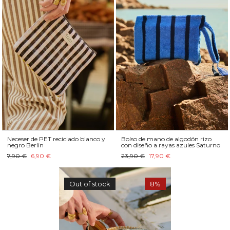
Neceser de PET reciclado blanco y
Bolso de mano de algodón rizo
negro Berlin
con diseño a rayas azules Saturno
7,90 €
6,90 €
23,90 €
17,90 €
Out of stock
8%