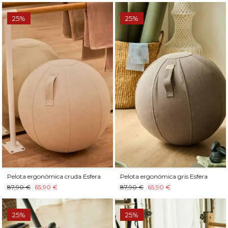
25%
25%
Pelota ergonómica cruda Esfera
Pelota ergonómica gris Esfera
87,90 €
65,90 €
87,90 €
65,90 €
25%
25%