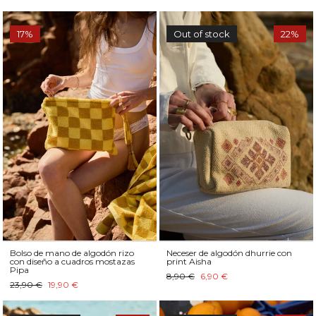
17%
Out of stock
22%
Bolso de mano de algodón rizo
Neceser de algodón dhurrie con
con diseño a cuadros mostazas
print Aisha
Pipa
8,90 €
6,90 €
23,90 €
19,90 €