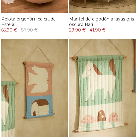
Pelota ergonómica cruda
Mantel de algodón a rayas gris
Esfera
oscuro Bari
65,90 €
87,90 €
29,90 €
-
41,90 €