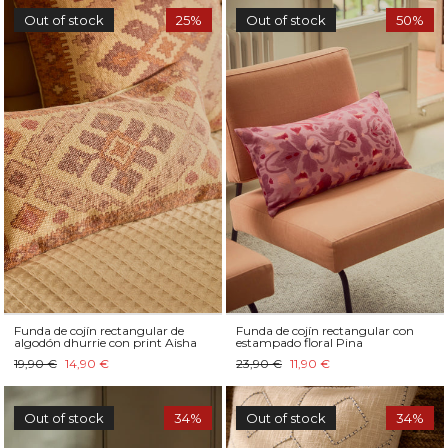
Out of stock
25%
Out of stock
50%
Funda de cojín rectangular de
Funda de cojín rectangular con
algodón dhurrie con print Aisha
estampado floral Pina
19,90 €
14,90 €
23,90 €
11,90 €
Out of stock
34%
Out of stock
34%