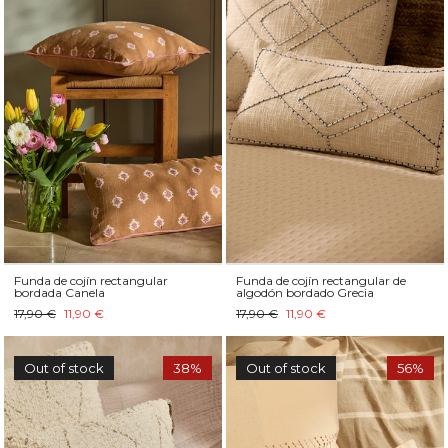
Funda de cojín rectangular
Funda de cojín rectangular de
bordada Canela
algodón bordado Grecia
17,90 €
11,90 €
17,90 €
11,90 €
Out of stock
38%
Out of stock
56%