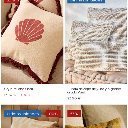
39%
Últimas unidades
Cojín relleno Shell
Funda de cojín de yute y algodón
crudo West
17,90 €
10,90 €
23,90 €
Últimas unidades
80%
53%