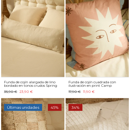
Funda de cojín alargada de lino
Funda de cojín cuadrada con
bordado en tonos crudos Spring
ilustración en print Camp
35,90 €
23,90 €
17,90 €
11,90 €
Últimas unidades
45%
34%