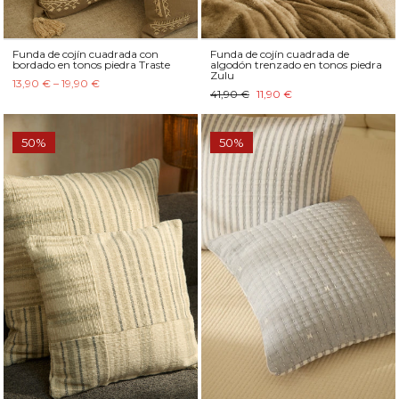
Funda de cojín cuadrada con
Funda de cojín cuadrada de
bordado en tonos piedra Traste
algodón trenzado en tonos piedra
Zulu
13,90 € – 19,90 €
41,90 €
11,90 €
50%
50%