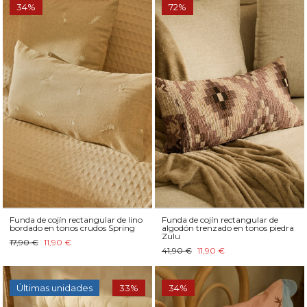
34%
72%
Funda de cojín rectangular de lino
Funda de cojín rectangular de
bordado en tonos crudos Spring
algodón trenzado en tonos piedra
Zulu
17,90 €
11,90 €
41,90 €
11,90 €
Últimas unidades
33%
34%