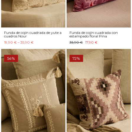
Funda de cojín cuadrada de yute a
Funda de cojín cuadrada con
cuadros Nour
estampado floral Pina
19,90 € – 35,90 €
35,90 €
17,90 €
54%
72%