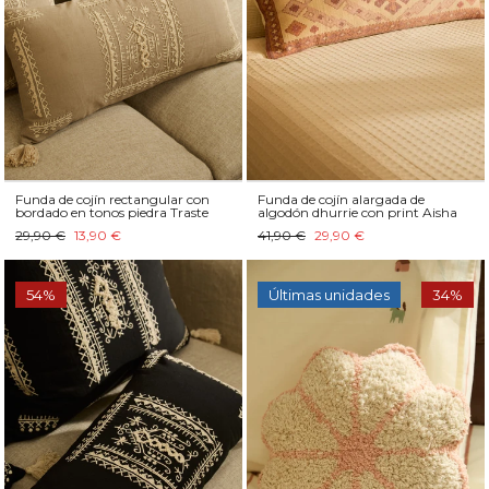
Funda de cojín rectangular con
Funda de cojín alargada de
bordado en tonos piedra Traste
algodón dhurrie con print Aisha
29,90 €
13,90 €
41,90 €
29,90 €
54%
Últimas unidades
34%