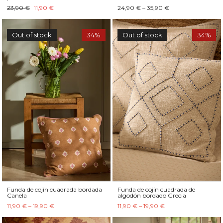
23,90 €
11,90 €
24,90 € – 35,90 €
Out of stock
34%
Out of stock
34%
Funda de cojín cuadrada bordada
Funda de cojín cuadrada de
Canela
algodón bordado Grecia
11,90 € – 19,90 €
11,90 € – 19,90 €