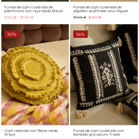
Funda de cojín cuadrada de
Funda de cojín cuadrada de
patchwork con raya tejida Bacoli
algodón acolchado azul Alguer
11,90 € – 19,90 €
17,90 €
8,90 €
50%
54%
Cojín redondo con flecos verde
Funda de cojín cuadrado con
Araya
bordado gris oscuro Traste