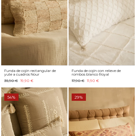
Funda de cojín rectangular de
Funda de cojín con relieve de
yute a cuadros Nour
rombos blanco Royal
35,90 €
19,90 €
17,90 €
11,90 €
54%
29%