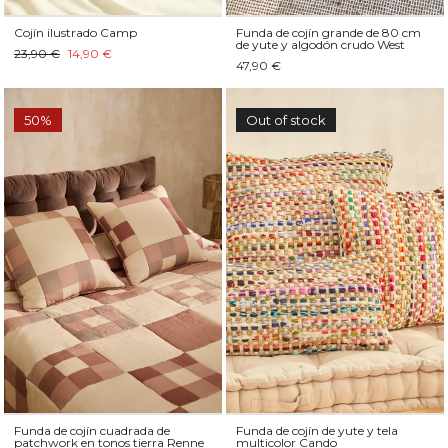
Cojín ilustrado Camp
Funda de cojín grande de 80 cm
de yute y algodón crudo West
23,90 €
14,90 €
47,90 €
50%
Out of stock
Funda de cojín cuadrada de
Funda de cojín de yute y tela
patchwork en tonos tierra Renne
multicolor Cando