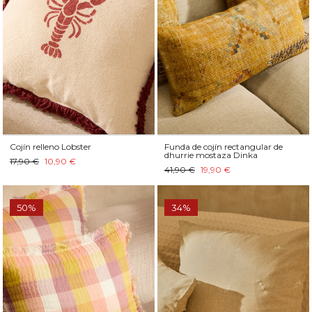
Cojín relleno Lobster
Funda de cojín rectangular de
dhurrie mostaza Dinka
17,90 €
10,90 €
41,90 €
19,90 €
50%
34%