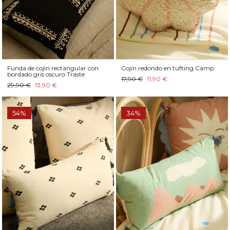
Funda de cojín rectangular con
Cojín redondo en tufting Camp
bordado gris oscuro Traste
17,90 €
11,90 €
29,90 €
13,90 €
54%
34%