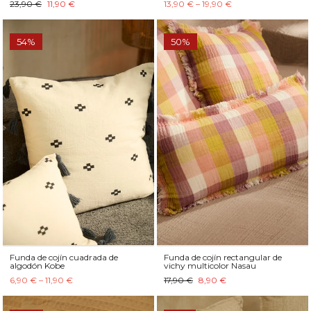
23,90 €
11,90 €
13,90 € – 19,90 €
54%
50%
Funda de cojín cuadrada de
Funda de cojín rectangular de
algodón Kobe
vichy multicolor Nasau
6,90 € – 11,90 €
17,90 €
8,90 €