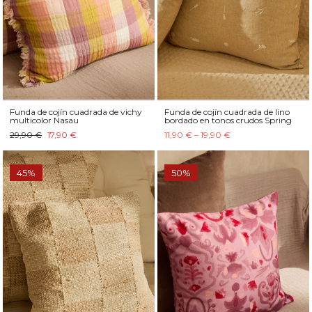
Funda de cojín cuadrada de vichy
Funda de cojín cuadrada de lino
multicolor Nasau
bordado en tonos crudos Spring
29,90 €
17,90 €
11,90 € – 19,90 €
45%
50%