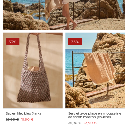
33%
33%
Sac en filet bleu Xarxa
Serviette de plage en mousseline
de coton marron (couche)
29,90 €
19,90 €
35,90 €
23,90 €