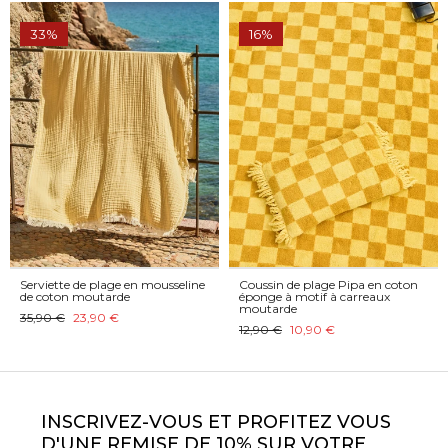
33%
16%
Serviette de plage en mousseline
Coussin de plage Pipa en coton
de coton moutarde
éponge à motif à carreaux
moutarde
35,90 €
23,90 €
12,90 €
10,90 €
INSCRIVEZ-VOUS ET PROFITEZ VOUS
D'UNE REMISE DE 10% SUR VOTRE