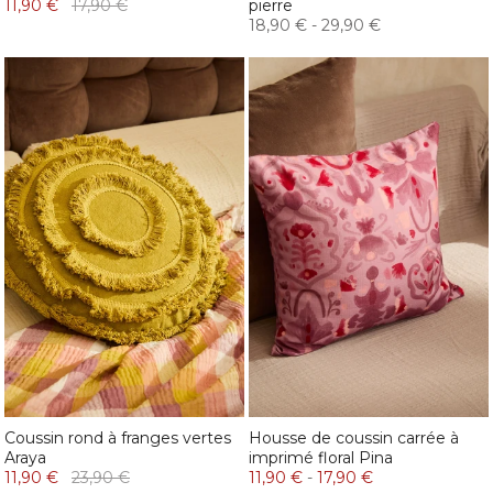
11,90 €
17,90 €
pierre
18,90 €
-
29,90 €
Coussin rond à franges vertes
Housse de coussin carrée à
Araya
imprimé floral Pina
11,90 €
23,90 €
11,90 €
-
17,90 €