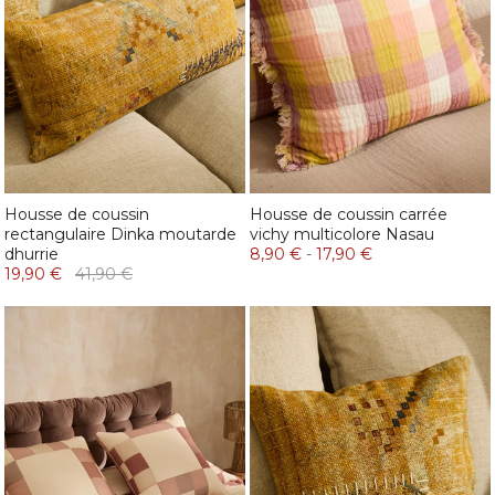
Housse de coussin
Housse de coussin carrée
rectangulaire Dinka moutarde
vichy multicolore Nasau
dhurrie
8,90 €
-
17,90 €
19,90 €
41,90 €