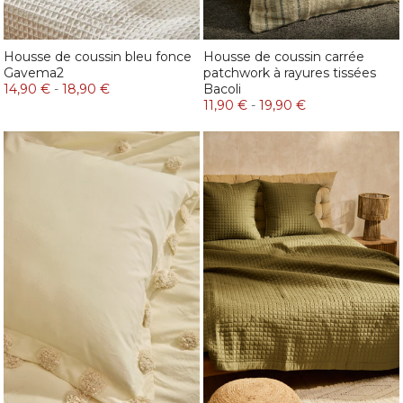
Housse de coussin bleu fonce
Housse de coussin carrée
Gavema2
patchwork à rayures tissées
14,90 €
-
18,90 €
Bacoli
11,90 €
-
19,90 €