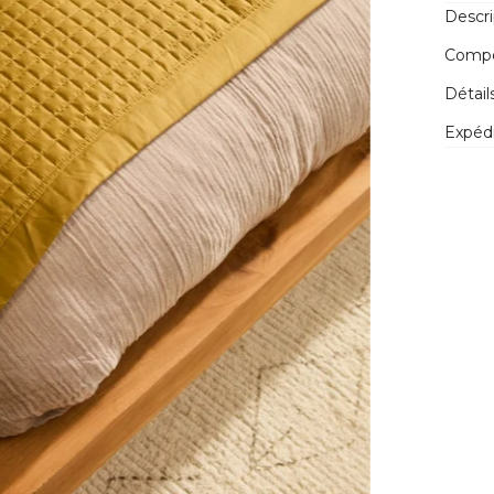
Descri
Compos
Détail
Expédi