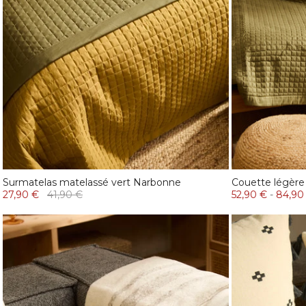
Surmatelas matelassé vert Narbonne
Couette légère
27,90 €
41,90 €
52,90 €
-
84,90