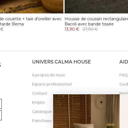
e couette + taie d'oreiller avec
Housse de coussin rectangulai
tarde Berna
Bacoli avec bande tissée
 €
13,90 €
27,90 €
UNIVERS CALMA HOUSE
AI
S
À propos de nous
FAQ
Espace professionnel
Guid
Contact
Nos 
Emploi
Catalogue
Franchises