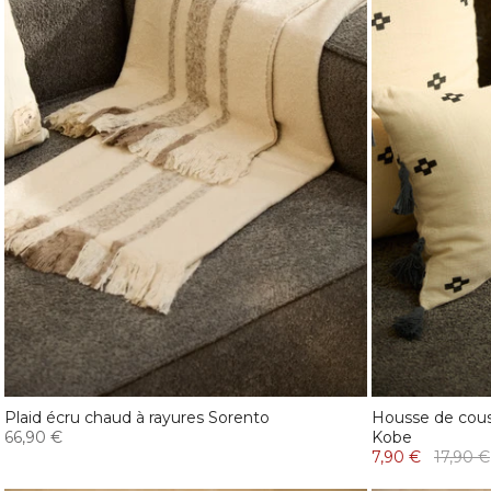
Plaid écru chaud à rayures Sorento
Housse de cous
66,90 €
Kobe
7,90 €
17,90 €