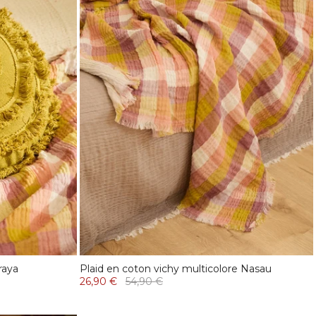
raya
Plaid en coton vichy multicolore Nasau
26,90 €
54,90 €