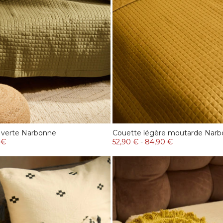
 verte Narbonne
Couette légère moutarde Nar
 €
52,90 €
-
84,90 €