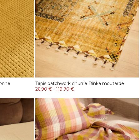
bonne
Tapis patchwork dhurrie Dinka moutarde
26,90 €
-
119,90 €