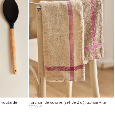
) moutarde
Torchon de cuisine (set de 2 u.) fuchsia Vita
17,90 €