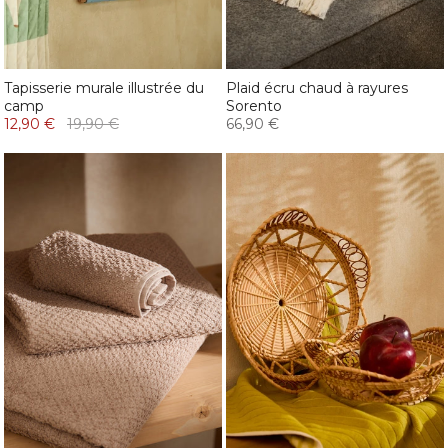
Tapisserie murale illustrée du
Plaid écru chaud à rayures
camp
Sorento
12,90 €
19,90 €
66,90 €