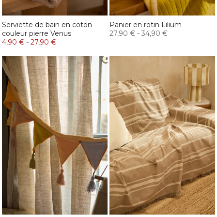
Serviette de bain en coton
Panier en rotin Lilium
couleur pierre Venus
27,90 €
-
34,90 €
4,90 €
-
27,90 €