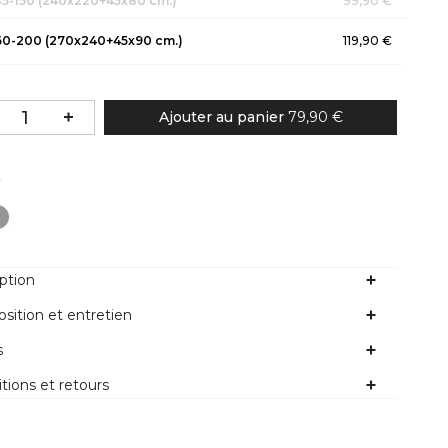
135-150 (240x220+45x80 cm.)
99,90 €
160-200 (270x240+45x90 cm.)
119,90 €
Ajouter au panier
79,90 €
Couleur
r
ption
ition et entretien
s
tions et retours