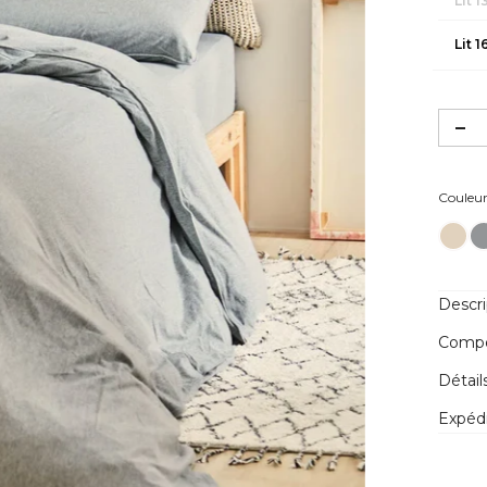
Lit 
Lit 
Couleu
Descri
Compos
Détail
Expédi