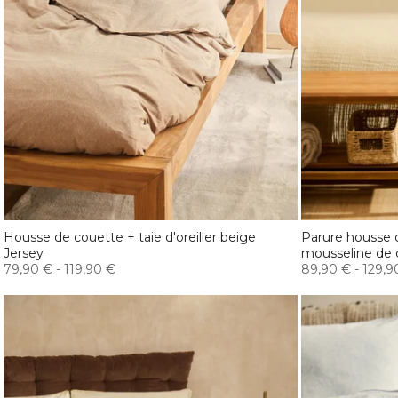
Housse de couette + taie d'oreiller beige
Parure housse d
Jersey
mousseline de 
79,90 €
-
119,90 €
89,90 €
-
129,9