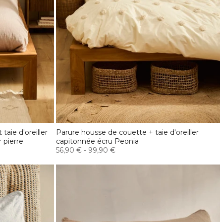
aie d'oreiller
Parure housse de couette + taie d'oreiller
 pierre
capitonnée écru Peonia
56,90 €
-
99,90 €