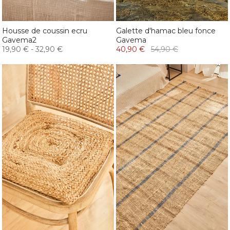
Housse de coussin ecru
Galette d'hamac bleu fonce
Gavema2
Gavema
19,90 €
-
32,90 €
40,90 €
54,90 €