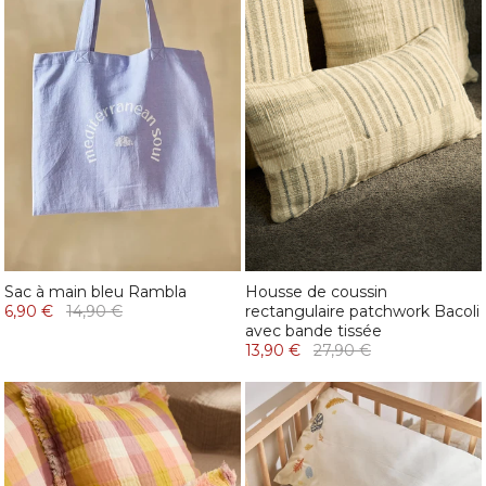
Sac à main bleu Rambla
Housse de coussin
6,90 €
14,90 €
rectangulaire patchwork Bacoli
avec bande tissée
13,90 €
27,90 €