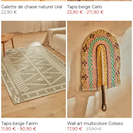
Galette de chaise naturel Ural
Tapis beige Carlo
22,90 €
23,90 €
-
211,90 €
Tapis beige Farim
Wall art multicolore Coliseo
11,90 €
-
90,90 €
17,90 €
27,90 €