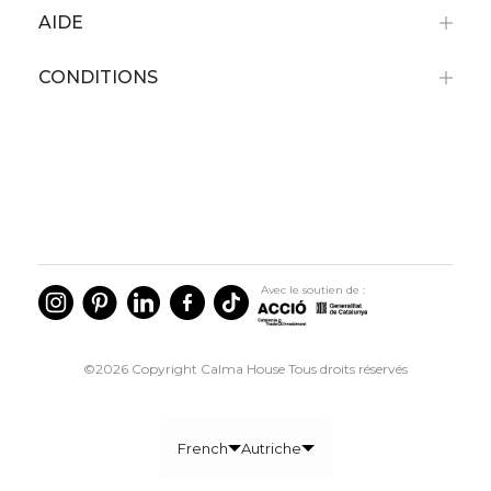
AIDE
CONDITIONS
Bénéficiez d'une réduction de 10%
sur votre premier achat
Pour tout achat supérieur à 79 €, non cumulable avec
Avec le soutien de :
des articles en promotion.
©2026 Copyright Calma House Tous droits réservés
French
Autriche
J'accepte la politique et les communications