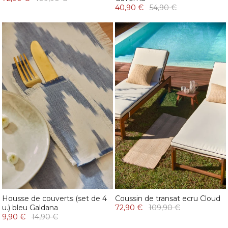
40,90 €
54,90 €
Housse de couverts (set de 4
Coussin de transat ecru Cloud
u.) bleu Galdana
72,90 €
109,90 €
9,90 €
14,90 €