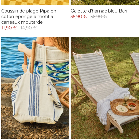
Coussin de plage Pipa en
Galette d'hamac bleu Bari
coton éponge à motif à
35,90 €
56,90 €
carreaux moutarde
11,90 €
14,90 €