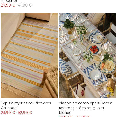
(couche)
27,90 €
41,90 €
Tapis à rayures multicolores
Nappe en coton épais Born à
Amanda
rayures tissées rouges et
23,90 €
-
52,90 €
bleues