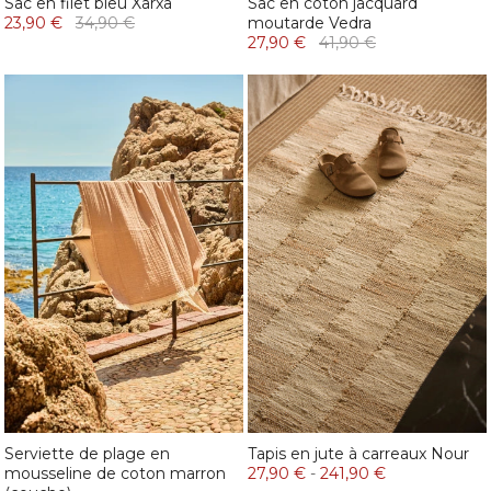
Sac en filet bleu Xarxa
Sac en coton jacquard
23,90 €
34,90 €
moutarde Vedra
27,90 €
41,90 €
Serviette de plage en
Tapis en jute à carreaux Nour
mousseline de coton marron
27,90 €
-
241,90 €