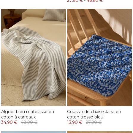
27,90 €
-
46,90 €
Alguer bleu matelassé en
Coussin de chaise Jana en
coton à carreaux
coton tressé bleu
34,90 €
48,90 €
13,90 €
27,90 €