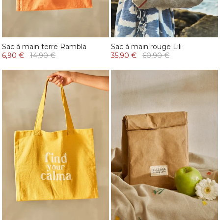
Sac à main terre Rambla
Sac à main rouge Lili
6,90 €
14,90 €
35,90 €
60,90 €