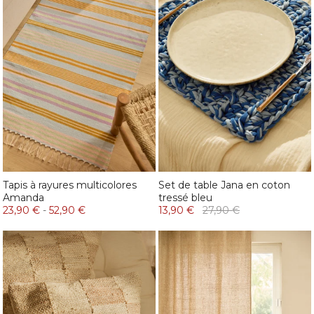
Tapis à rayures multicolores
Set de table Jana en coton
Amanda
tressé bleu
23,90 €
-
52,90 €
13,90 €
27,90 €