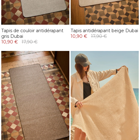
Tapis de couloir antidérapant
Tapis antidérapant beige Dubai
gris Dubai
10,90 €
17,90 €
10,90 €
17,90 €