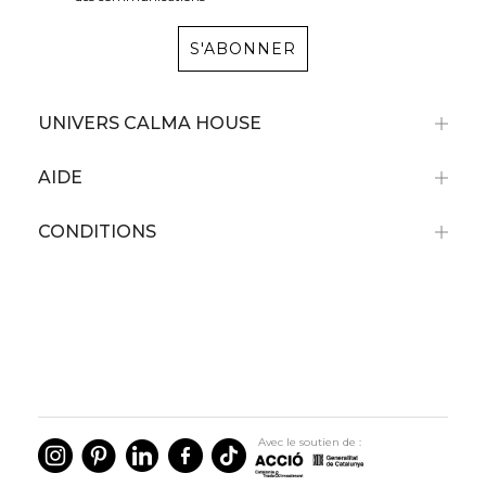
S'ABONNER
UNIVERS CALMA HOUSE
AIDE
CONDITIONS
Bénéficiez d'une réduction de 10%
sur votre premier achat
Pour tout achat supérieur à 79 €, non cumulable avec
des articles en promotion.
Avec le soutien de :