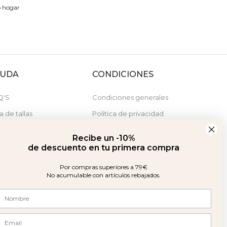
o hogar
YUDA
CONDICIONES
Q'S
Condiciones generales
a de tallas
Política de privacidad
stras tiendas
Política de cookies
Recibe un -10%
Derecho de desistimiento
de descuento en tu primera compra
Por compras superiores a 79€
No acumulable con artículos rebajados.