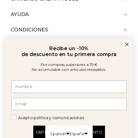
AYUDA
CONDICIONES
Recibe un -10%
de descuento en tu primera compra
Por compras superiores a 79€
No acumulable con artículos rebajados.
Amb el suport de:
©2026 Copyright Calma House Todos los derechos reservados
Acepto política y comunicaciones
OBTÉN UN -10% DE DESCUENTO
Spanish
España