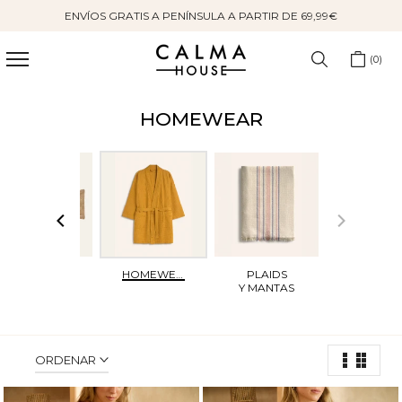
ENVÍOS GRATIS A PENÍNSULA A PARTIR DE 69,99€
Saltar
al
contenido
0
HOMEWEAR
CABECEROS
HOMEWEAR
PLAIDS
Y MANTAS
ORDENAR