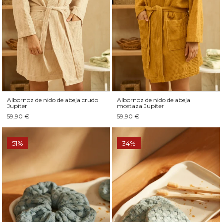
Albornoz de nido de abeja crudo
Albornoz de nido de abeja
Jupiter
mostaza Jupiter
59,90 €
59,90 €
51%
34%