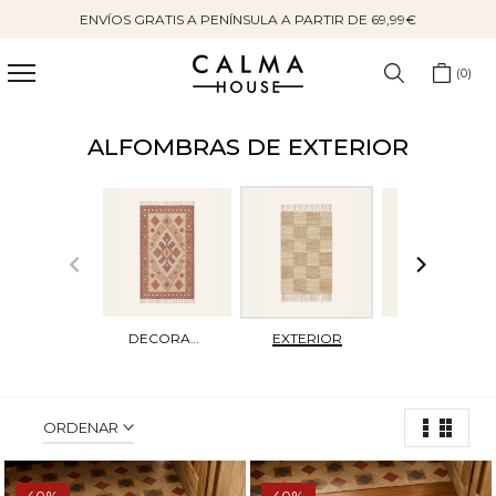
ENVÍOS GRATIS A PENÍNSULA A PARTIR DE 69,99€
Saltar
al
contenido
0
ALFOMBRAS DE EXTERIOR
DECORATIVAS
EXTERIOR
FELPUDOS
ORDENAR