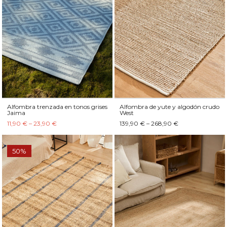
Alfombra trenzada en tonos grises
Alfombra de yute y algodón crudo
Jaima
West
11,90 € – 23,90 €
139,90 € – 268,90 €
50%