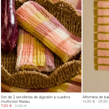
Set de 2 servilletas de algodón a cuadros
Alfombra de bañ
multicolor Nasau
14,90 €
-
29,90
7,90 €
11,90 €