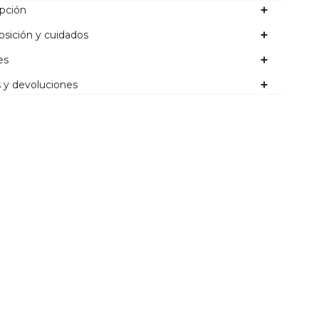
ipción
sición y cuidados
es
 y devoluciones