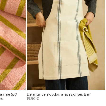
ramaje 530
Delantal de algodón a rayas grises Bari
rno
19,90 €