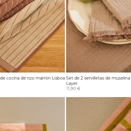
 de cocina de rizo marrón Lisboa
Set de 2 servilletas de muselina
Layer
11,90 €