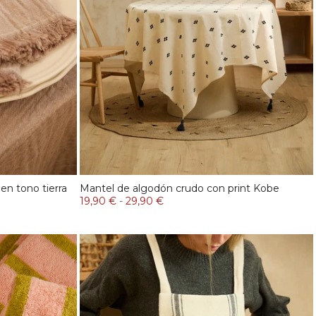
 en tono tierra
Mantel de algodón crudo con print Kobe
19,90 €
-
29,90 €