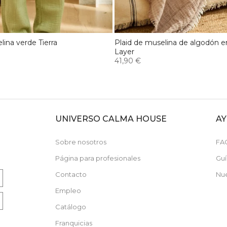
ina verde Tierra
Plaid de muselina de algodón en
Layer
41,90 €
UNIVERSO CALMA HOUSE
A
N
Sobre nosotros
FA
Página para profesionales
Guí
Contacto
Nue
Empleo
Catálogo
Franquicias