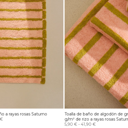
o a rayas rosas Saturno
Toalla de baño de algodón de g
 €
g/m² de rizo a rayas rosas Satu
5,90 €
-
41,90 €