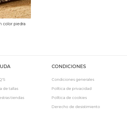
 color piedra
YUDA
CONDICIONES
Q'S
Condiciones generales
a de tallas
Política de privacidad
stras tiendas
Política de cookies
Recibe un -10%
Derecho de desistimiento
de descuento en tu primera compra
Por compras superiores a 79€
No acumulable con artículos rebajados.