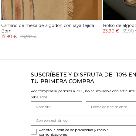
Camino de mesa de algodón con raya tejida
Bolso de algod
Born
23,90 €
35,90
17,90 €
23,90 €
SUSCRÍBETE Y DISFRUTA DE -10% E
TU PRIMERA COMPRA
Por compras superiores a 79€, no acumulable con artículos
rebajados.
Acepto la política de privacidad y recibir
comunicaciones