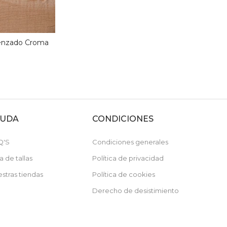
renzado Croma
YUDA
CONDICIONES
Q'S
Condiciones generales
a de tallas
Política de privacidad
stras tiendas
Política de cookies
Recibe un -10%
Derecho de desistimiento
de descuento en tu primera compra
Por compras superiores a 79€
No acumulable con artículos rebajados.