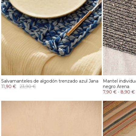
Salvamanteles de algodón trenzado azul Jana
Mantel individu
11,90 €
23,90 €
negro Arena
7,90 €
-
8,90 €