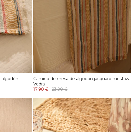
e algodón
Camino de mesa de algodón jacquard mostaza
Vedra
17,90 €
23,90 €