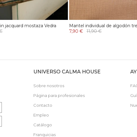
ón jacquard mostaza Vedra
Mantel individual de algodón t
 €
7,90 €
11,90 €
UNIVERSO CALMA HOUSE
A
N
Sobre nosotros
FA
Página para profesionales
Guí
Contacto
Nue
Empleo
Catálogo
Franquicias