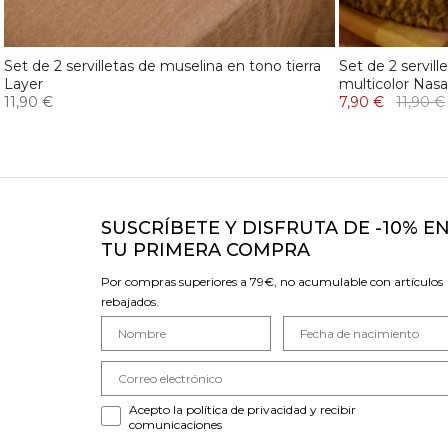
Set de 2 servilletas de muselina en tono tierra
Set de 2 servil
Layer
multicolor Nas
11,90 €
7,90 €
11,90 €
SUSCRÍBETE Y DISFRUTA DE -10% E
TU PRIMERA COMPRA
Por compras superiores a 79€, no acumulable con artículos
rebajados.
Acepto la política de privacidad y recibir
comunicaciones