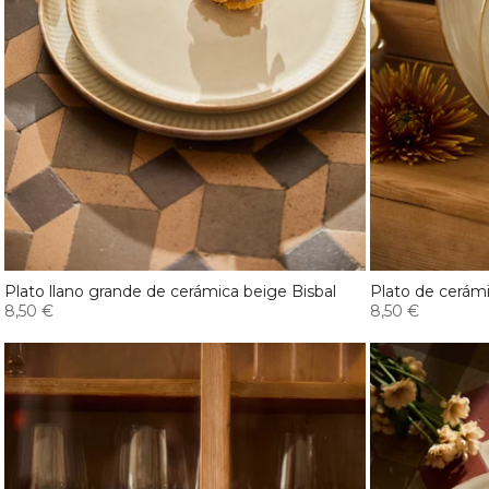
Plato llano grande de cerámica beige Bisbal
Plato de cerámi
8,50 €
8,50 €