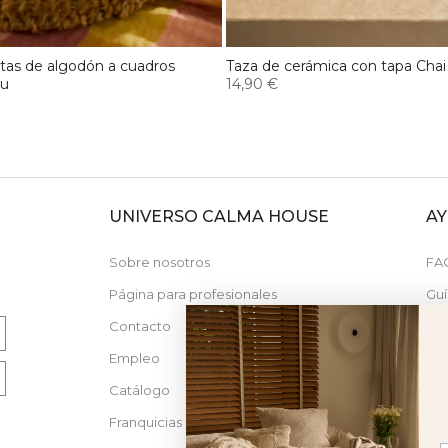
letas de algodón a cuadros
Taza de cerámica con tapa Chai
au
14,90 €
UNIVERSO CALMA HOUSE
A
N
Sobre nosotros
FA
Página para profesionales
Guí
Contacto
Nue
Empleo
Catálogo
Franquicias