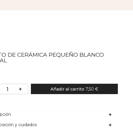
TO DE CERÁMICA PEQUEÑO BLANCO
BAL
Añadir al carrito
7,50 €
ipción
sición y cuidados