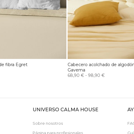
de fibra Egret
Cabecero acolchado de algodó
Gavema
68,90 €
-
98,90 €
UNIVERSO CALMA HOUSE
A
N
Sobre nosotros
FA
Página para profesionales
Guí