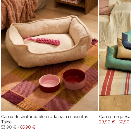
Cama desenfundable cruda para mascotas
Cama turquesa
Taico
29,90 €
-
56,90
53,90 €
-
65,90 €