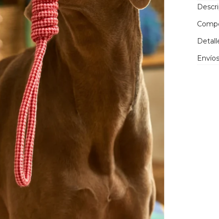
Descr
Compo
Detall
Envíos