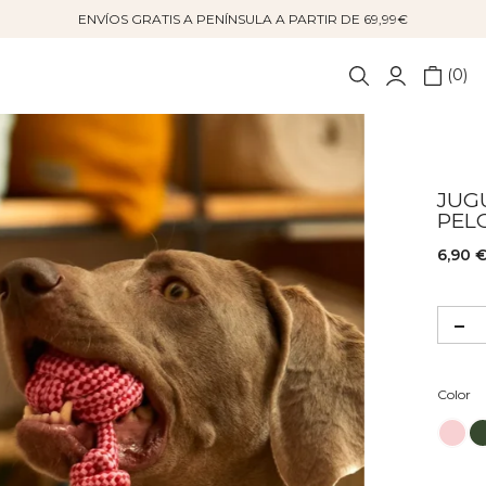
ENVÍOS GRATIS A PENÍNSULA A PARTIR DE 69,99€
0
JUG
PEL
6,90 
Co
Color