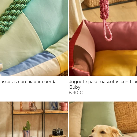
ascotas con tirador cuerda
Juguete para mascotas con tira
Buby
6,90 €