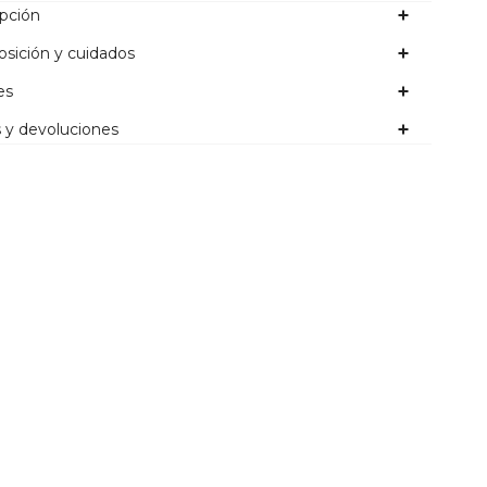
ipción
sición y cuidados
es
 y devoluciones