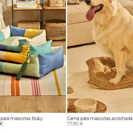
 para mascotas Buby
Cama para mascotas acolchada 
 €
77,90 €