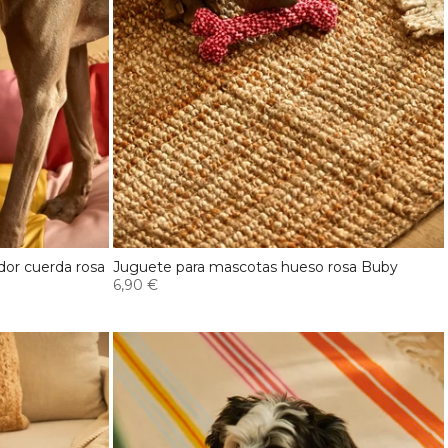
dor cuerda rosa
Juguete para mascotas hueso rosa Buby
6,90 €