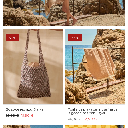
33%
33%
Bolso de red azul Xarxa
Toalla de playa de muselina de
algodón marrón Layer
29,90 €
19,90 €
35,90 €
23,90 €