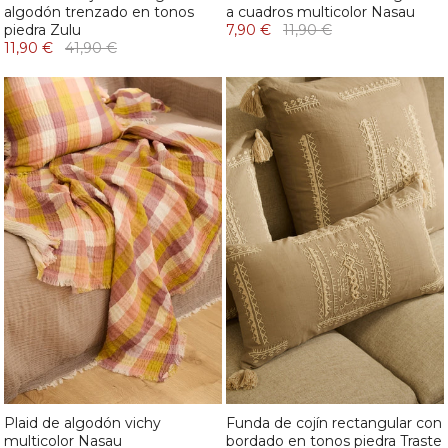
algodón trenzado en tonos
a cuadros multicolor Nasau
piedra Zulu
7,90 €
11,90 €
11,90 €
41,90 €
Plaid de algodón vichy
Funda de cojín rectangular con
multicolor Nasau
bordado en tonos piedra Traste