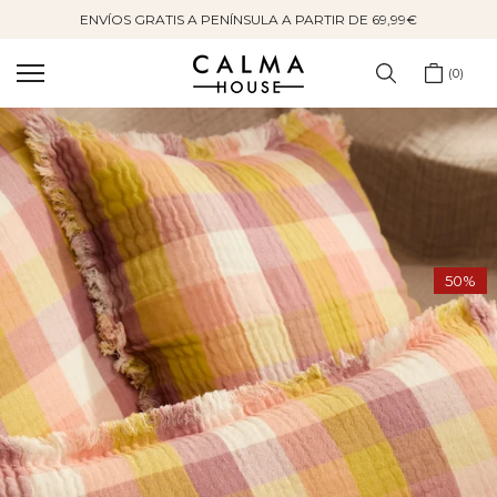
ENVÍOS GRATIS A PENÍNSULA A PARTIR DE 69,99€
Saltar
al
contenido
0
50%