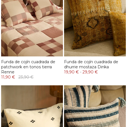
Funda de cojín cuadrada de
Funda de cojín cuadrada de
patchwork en tonos tierra
dhurrie mostaza Dinka
Renne
19,90 €
-
29,90 €
11,90 €
23,90 €