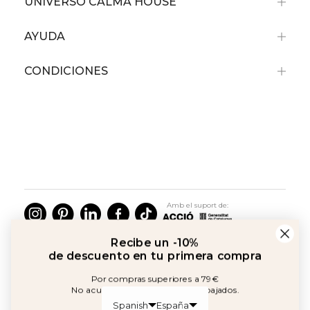
UNIVERSO CALMA HOUSE
AYUDA
CONDICIONES
Recibe un -10%
de descuento en tu primera compra
Por compras superiores a 79€
No acumulable con artículos rebajados.
Amb el suport de:
©2026 Copyright Calma House Todos los derechos reservados
Acepto política y comunicaciones
OBTÉN UN -10% DE DESCUENTO
Spanish
España