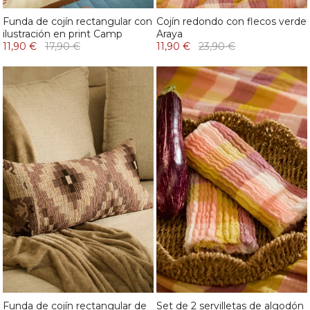
Funda de cojín rectangular con
Cojín redondo con flecos verde
ilustración en print Camp
Araya
11,90 €
17,90 €
11,90 €
23,90 €
Funda de cojín rectangular de
Set de 2 servilletas de algodón