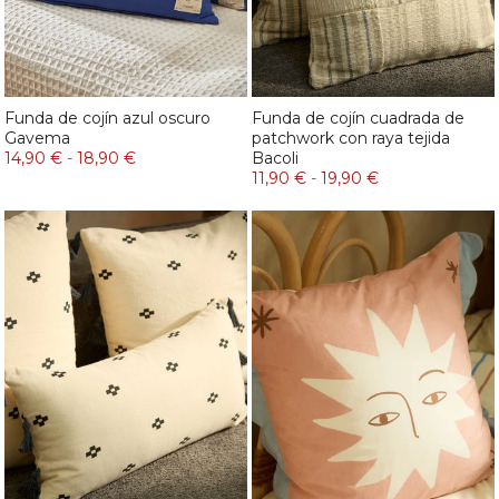
Funda de cojín azul oscuro
Funda de cojín cuadrada de
Gavema
patchwork con raya tejida
14,90 €
-
18,90 €
Bacoli
11,90 €
-
19,90 €