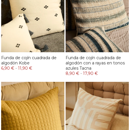
Funda de cojín cuadrada de
Funda de cojín cuadrada de
algodón Kobe
algodón con a rayas en tonos
6,90 €
-
11,90 €
azules Tacna
8,90 €
-
17,90 €