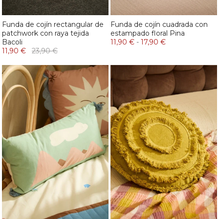
Funda de cojín rectangular de
Funda de cojín cuadrada con
patchwork con raya tejida
estampado floral Pina
Bacoli
11,90 €
-
17,90 €
11,90 €
23,90 €