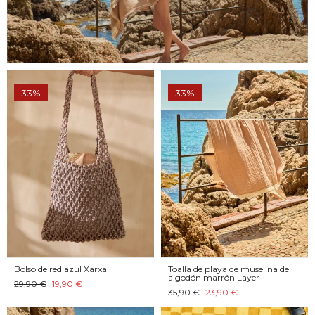
33%
33%
Bolso de red azul Xarxa
Toalla de playa de muselina de
algodón marrón Layer
29,90 €
19,90 €
35,90 €
23,90 €